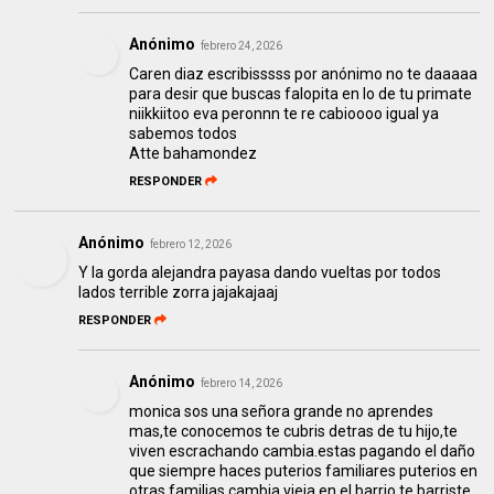
Anónimo
febrero 24, 2026
Caren diaz escribisssss por anónimo no te daaaaa
para desir que buscas falopita en lo de tu primate
niikkiitoo eva peronnn te re cabioooo igual ya
sabemos todos
Atte bahamondez
RESPONDER
Anónimo
febrero 12, 2026
Y la gorda alejandra payasa dando vueltas por todos
lados terrible zorra jajakajaaj
RESPONDER
Anónimo
febrero 14, 2026
monica sos una señora grande no aprendes
mas,te conocemos te cubris detras de tu hijo,te
viven escrachando cambia.estas pagando el daño
que siempre haces puterios familiares puterios en
otras familias,cambia vieja en el barrio te barriste