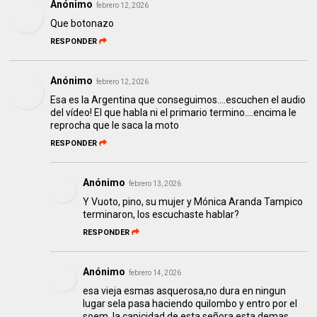
Anónimo
febrero 12, 2026
Que botonazo
RESPONDER
Anónimo
febrero 12, 2026
Esa es la Argentina que conseguimos....escuchen el audio
del vídeo! El que habla ni el primario termino....encima le
reprocha que le saca la moto
RESPONDER
Anónimo
febrero 13, 2026
Y Vuoto, pino, su mujer y Mónica Aranda Tampico
terminaron, los escuchaste hablar?
RESPONDER
Anónimo
febrero 14, 2026
esa vieja esmas asquerosa,no dura en ningun
lugar sela pasa haciendo quilombo y entro por el
soem ,la capicidad de esta señora esta demas