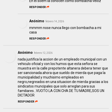
En el soem la conocen como bombacha veloz
RESPONDER
Anónimo
febrero 14, 2026
mmmm nose nunca llego con bombacha a mi
casa
RESPONDER
Anónimo
febrero 12, 2026
nada justifica la accion de un empleado municipal con un
vehiculo oficial y con los humos que esta señora se
muestra en la calle prepotente altanera debera tener que
ser sancionada.ahora que sueldo de mierda que paga la
municipalidad y muchisimo empleados en
negro,negreados en una situacion de mierda gracias a los
sindicatos muncipales que solo arreglan para sus
familiares...VUOTO LA CON CHA DE TU MADRE,SOS UN
DICTADOR
RESPONDER