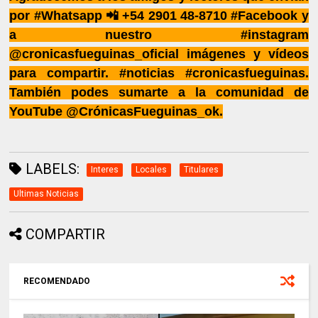
por #Whatsapp 📲 +54 2901 48-8710 #Facebook y
a nuestro #instagram
@cronicasfueguinas_oficial imágenes y vídeos
para compartir. #noticias #cronicasfueguinas.
También podes sumarte a la comunidad de
YouTube @CrónicasFueguinas_ok.
LABELS:
Interes
Locales
Titulares
Ultimas Noticias
COMPARTIR
RECOMENDADO