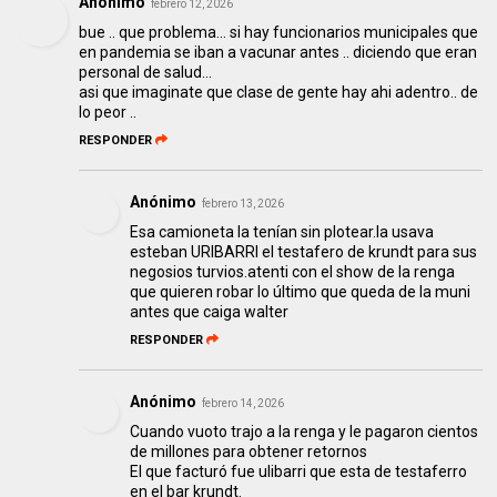
Anónimo
febrero 12, 2026
bue .. que problema... si hay funcionarios municipales que
en pandemia se iban a vacunar antes .. diciendo que eran
personal de salud...
asi que imaginate que clase de gente hay ahi adentro.. de
lo peor ..
RESPONDER
Anónimo
febrero 13, 2026
Esa camioneta la tenían sin plotear.la usava
esteban URIBARRI el testafero de krundt para sus
negosios turvios.atenti con el show de la renga
que quieren robar lo último que queda de la muni
antes que caiga walter
RESPONDER
Anónimo
febrero 14, 2026
Cuando vuoto trajo a la renga y le pagaron cientos
de millones para obtener retornos
El que facturó fue ulibarri que esta de testaferro
en el bar krundt.