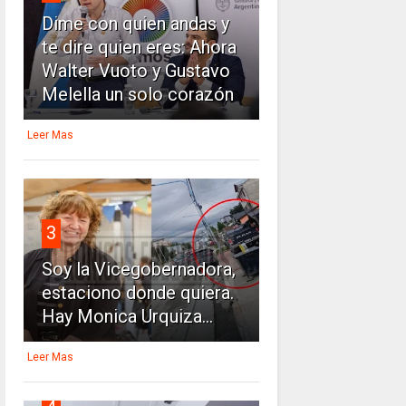
Dime con quien andas y
te dire quien eres: Ahora
Walter Vuoto y Gustavo
Melella un solo corazón
Leer Mas
3
Soy la Vicegobernadora,
estaciono donde quiera.
Hay Monica Urquiza...
Leer Mas