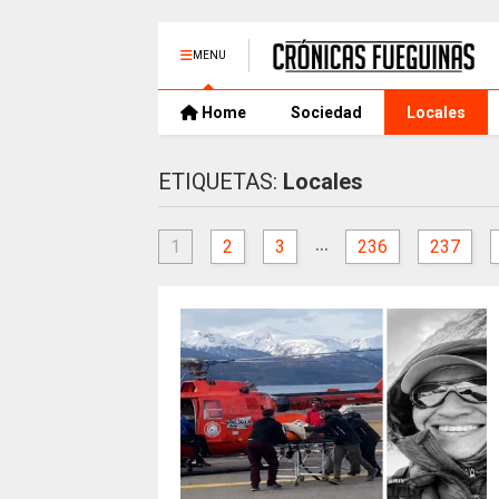
MENU
Home
Sociedad
Locales
ETIQUETAS:
Locales
...
1
2
3
236
237