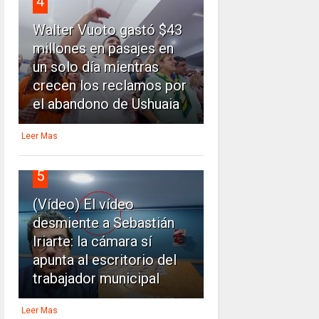
4
Walter Vuoto gastó $43
millones en pasajes en
un solo día mientras
crecen los reclamos por
el abandono de Ushuaia
Leer Mas
5
(Vídeo) El vídeo
desmiente a Sebastián
Iriarte: la cámara sí
apunta al escritorio del
trabajador municipal
Leer Mas