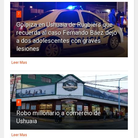
7
Golpiza en Ushuaia de Rugbiers que
recuerda al caso Fernando Báez dejó
a dos adolescentes con graves
lesiones
Leer Mas
8
Robo millonario a comercio de
Ushuaia
Leer Mas