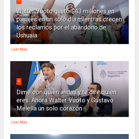
3
Walter Vuoto gastó $43 millones en
pasajes en un solo día mientras crecen
los reclamos por el abandono de
Ushuaia
Leer Mas
4
Dime con quien andas y te dire quien
eres: Ahora Walter Vuoto y Gustavo
Melella un solo corazón
Leer Mas