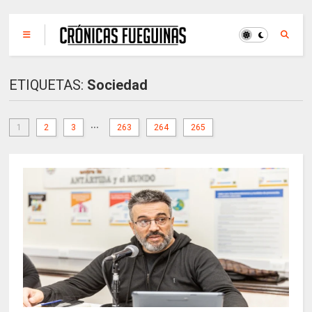
ETIQUETAS:
Sociedad
...
1
2
3
263
264
265