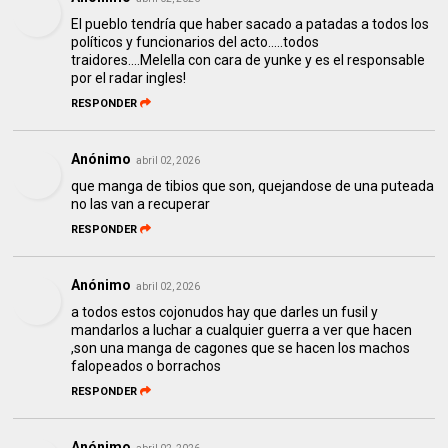
El pueblo tendría que haber sacado a patadas a todos los
políticos y funcionarios del acto.....todos
traidores....Melella con cara de yunke y es el responsable
por el radar ingles!
RESPONDER
Anónimo
abril 02, 2026
que manga de tibios que son, quejandose de una puteada
no las van a recuperar
RESPONDER
Anónimo
abril 02, 2026
a todos estos cojonudos hay que darles un fusil y
mandarlos a luchar a cualquier guerra a ver que hacen
,son una manga de cagones que se hacen los machos
falopeados o borrachos
RESPONDER
Anónimo