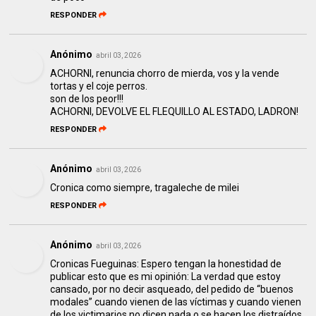
RESPONDER
Anónimo
abril 03, 2026
ACHORNI, renuncia chorro de mierda, vos y la vende
tortas y el coje perros.
son de los peor!!!
ACHORNI, DEVOLVE EL FLEQUILLO AL ESTADO, LADRON!
RESPONDER
Anónimo
abril 03, 2026
Cronica como siempre, tragaleche de milei
RESPONDER
Anónimo
abril 03, 2026
Cronicas Fueguinas: Espero tengan la honestidad de
publicar esto que es mi opinión: La verdad que estoy
cansado, por no decir asqueado, del pedido de “buenos
modales” cuando vienen de las víctimas y cuando vienen
de los victimarios no dicen nada o se hacen los distraídos.