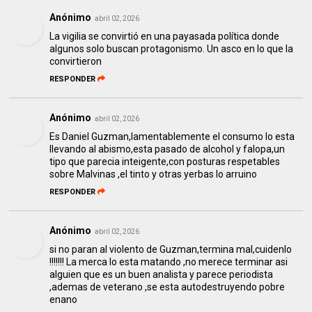
Anónimo
abril 02, 2026
La vigilia se convirtió en una payasada política donde
algunos solo buscan protagonismo. Un asco en lo que la
convirtieron
RESPONDER
Anónimo
abril 02, 2026
Es Daniel Guzman,lamentablemente el consumo lo esta
llevando al abismo,esta pasado de alcohol y falopa,un
tipo que parecia inteigente,con posturas respetables
sobre Malvinas ,el tinto y otras yerbas lo arruino
RESPONDER
Anónimo
abril 02, 2026
si no paran al violento de Guzman,termina mal,cuidenlo
!!!!!!! La merca lo esta matando ,no merece terminar asi
alguien que es un buen analista y parece periodista
,ademas de veterano ,se esta autodestruyendo pobre
enano