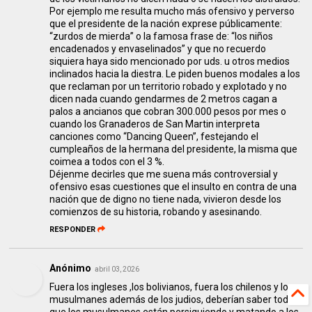
Por ejemplo me resulta mucho más ofensivo y perverso
que el presidente de la nación exprese públicamente:
“zurdos de mierda” o la famosa frase de: “los niños
encadenados y envaselinados” y que no recuerdo
siquiera haya sido mencionado por uds. u otros medios
inclinados hacia la diestra. Le piden buenos modales a los
que reclaman por un territorio robado y explotado y no
dicen nada cuando gendarmes de 2 metros cagan a
palos a ancianos que cobran 300.000 pesos por mes o
cuando los Granaderos de San Martin interpreta
canciones como “Dancing Queen”, festejando el
cumpleaños de la hermana del presidente, la misma que
coimea a todos con el 3 %.
Déjenme decirles que me suena más controversial y
ofensivo esas cuestiones que el insulto en contra de una
nación que de digno no tiene nada, vivieron desde los
comienzos de su historia, robando y asesinando.
RESPONDER
Anónimo
abril 03, 2026
Fuera los ingleses ,los bolivianos, fuera los chilenos y los
musulmanes además de los judios, deberían saber todos