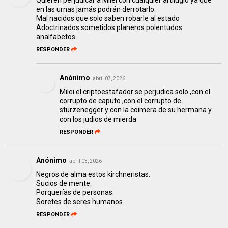
Quieren perjudicar a Milei con cualquier artilugio ya que
en las urnas jamás podrán derrotarlo.
Mal nacidos que solo saben robarle al estado
Adoctrinados sometidos planeros polentudos
analfabetos.
RESPONDER
Anónimo
abril 07, 2026
Milei el criptoestafador se perjudica solo ,con el
corrupto de caputo ,con el corrupto de
sturzenegger y con la coimera de su hermana y
con los judios de mierda
RESPONDER
Anónimo
abril 03, 2026
Negros de alma estos kirchneristas.
Sucios de mente.
Porquerías de personas.
Soretes de seres humanos.
RESPONDER