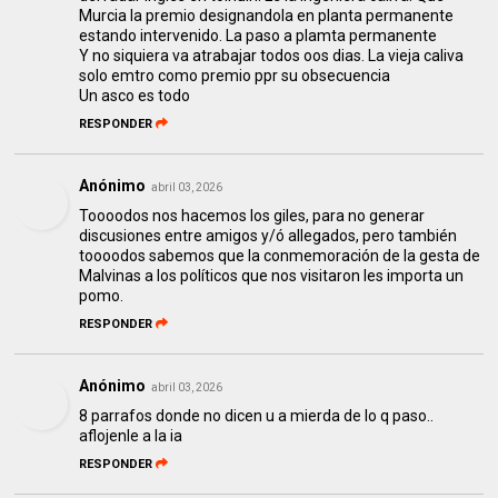
Murcia la premio designandola en planta permanente
estando intervenido. La paso a plamta permanente
Y no siquiera va atrabajar todos oos dias. La vieja caliva
solo emtro como premio ppr su obsecuencia
Un asco es todo
RESPONDER
Anónimo
abril 03, 2026
Toooodos nos hacemos los giles, para no generar
discusiones entre amigos y/ó allegados, pero también
toooodos sabemos que la conmemoración de la gesta de
Malvinas a los políticos que nos visitaron les importa un
pomo.
RESPONDER
Anónimo
abril 03, 2026
8 parrafos donde no dicen u a mierda de lo q paso..
aflojenle a la ia
RESPONDER