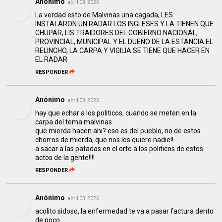
Anónimo
abril 03, 2026
La verdad esto de Malvinas una cagada, LES
INSTALARON UN RADAR LOS INGLESES Y LA TIENEN QUE
CHUPAR, LIS TRAIDORES DEL GOBIERNO NACIONAL,
PROVINCIAL, MUNICIPAL Y EL DUEÑO DE LA ESTANCIA EL
RELINCHO, LA CARPA Y VIGILIA SE TIENE QUE HACER EN
EL RADAR
RESPONDER
Anónimo
abril 03, 2026
hay que echar a los politicos, cuando se meten en la
carpa del tema malvinas.
que mierda hacen ahi? eso es del pueblo, no de estos
chorros de mierda, que nos los quiere nadie!!
a sacar a las patadas en el orto a los politicos de estos
actos de la gente!!!!
RESPONDER
Anónimo
abril 03, 2026
acolito sidoso, la enfermedad te va a pasar factura dento
de poco