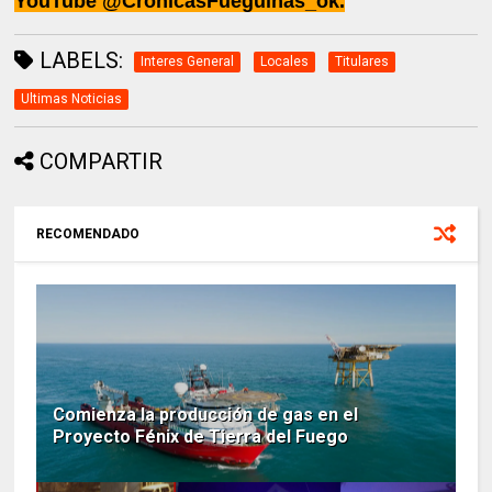
YouTube @CrónicasFueguinas_ok.
LABELS:
Interes General
Locales
Titulares
Ultimas Noticias
COMPARTIR
RECOMENDADO
Comienza la producción de gas en el
Proyecto Fénix de Tierra del Fuego