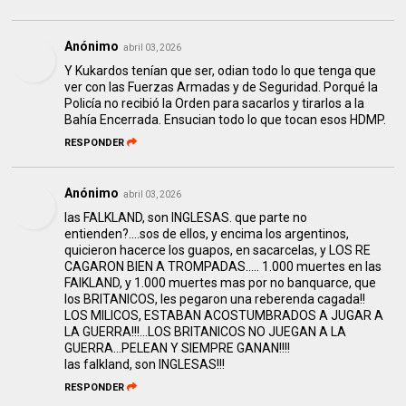
Anónimo
abril 03, 2026
Y Kukardos tenían que ser, odian todo lo que tenga que
ver con las Fuerzas Armadas y de Seguridad. Porqué la
Policía no recibió la Orden para sacarlos y tirarlos a la
Bahía Encerrada. Ensucian todo lo que tocan esos HDMP.
RESPONDER
Anónimo
abril 03, 2026
las FALKLAND, son INGLESAS. que parte no
entienden?....sos de ellos, y encima los argentinos,
quicieron hacerce los guapos, en sacarcelas, y LOS RE
CAGARON BIEN A TROMPADAS..... 1.000 muertes en las
FAlKLAND, y 1.000 muertes mas por no banquarce, que
los BRITANICOS, les pegaron una reberenda cagada!!
LOS MILICOS, ESTABAN ACOSTUMBRADOS A JUGAR A
LA GUERRA!!!...LOS BRITANICOS NO JUEGAN A LA
GUERRA...PELEAN Y SIEMPRE GANAN!!!!
las falkland, son INGLESAS!!!
RESPONDER