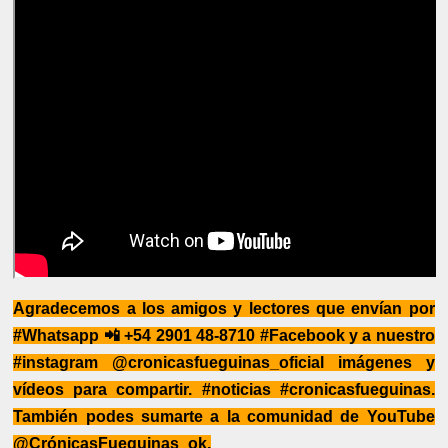
Agradecemos a los amigos y lectores que envían por
#Whatsapp 📲 +54 2901 48-8710 #Facebook y a nuestro
#instagram @cronicasfueguinas_oficial imágenes y
vídeos para compartir. #noticias #cronicasfueguinas.
También podes sumarte a la comunidad de YouTube
@CrónicasFueguinas_ok.