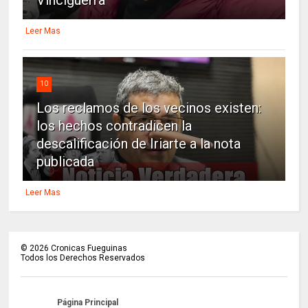
Leer Mas
10
Los reclamos de los vecinos existen:
los hechos contradicen la
descalificación de Iriarte a la nota
publicada
Leer Mas
©
2026
Cronicas Fueguinas
Todos los Derechos Reservados
Página Principal