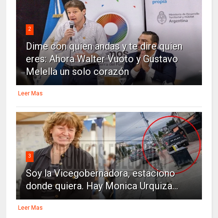
2
Dime con quien andas y te dire quien
eres: Ahora Walter Vuoto y Gustavo
Melella un solo corazón
Leer Mas
3
Soy la Vicegobernadora, estaciono
donde quiera. Hay Monica Urquiza...
Leer Mas