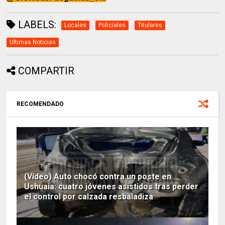
LABELS:
Locales
Policiales
Titulares
Ultimas Noticias
COMPARTIR
RECOMENDADO
(Vídeo) Auto chocó contra un poste en
Ushuaia: cuatro jóvenes asistidos tras perder
el control por calzada resbaladiza