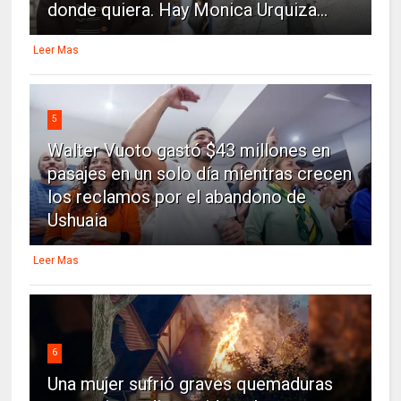
donde quiera. Hay Monica Urquiza...
Leer Mas
5
Walter Vuoto gastó $43 millones en
pasajes en un solo día mientras crecen
los reclamos por el abandono de
Ushuaia
Leer Mas
6
Una mujer sufrió graves quemaduras