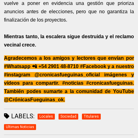
vuelve a poner en evidencia una gestión que prioriza
anuncios antes de elecciones, pero que no garantiza la
finalización de los proyectos.
Mientras tanto, la escalera sigue destruida y el reclamo
vecinal crece.
Agradecemos a los amigos y lectores que envían por
#Whatsapp
📲
+54 2901 48-8710 #Facebook y a nuestro
#instagram @cronicasfueguinas_oficial imágenes y
vídeos para compartir. #noticias #cronicasfueguinas.
También podes sumarte a la comunidad de YouTube
@CrónicasFueguinas_ok.
LABELS:
Locales
Sociedad
Titulares
Ultimas Noticias