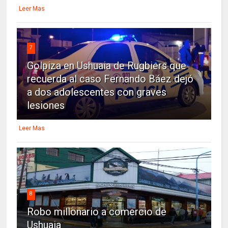
Leer Mas
7
Golpiza en Ushuaia de Rugbiers que
recuerda al caso Fernando Báez dejó
a dos adolescentes con graves
lesiones
Leer Mas
8
Robo millonario a comercio de
Ushuaia