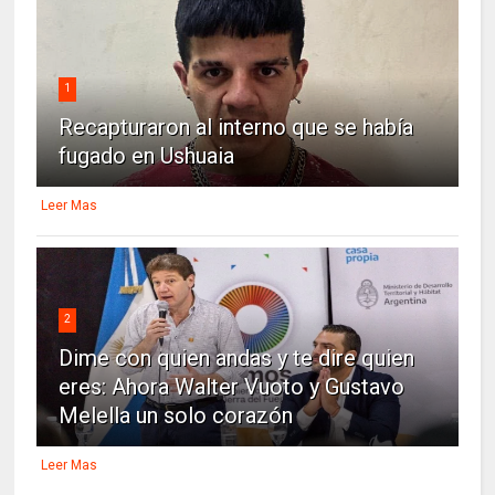
1
Recapturaron al interno que se había
fugado en Ushuaia
Leer Mas
2
Dime con quien andas y te dire quien
eres: Ahora Walter Vuoto y Gustavo
Melella un solo corazón
Leer Mas