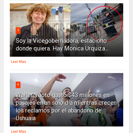
3
Soy la Vicegobernadora, estaciono
donde quiera. Hay Monica Urquiza...
Leer Mas
4
Walter Vuoto gastó $43 millones en
pasajes en un solo día mientras crecen
los reclamos por el abandono de
Ushuaia
Leer Mas