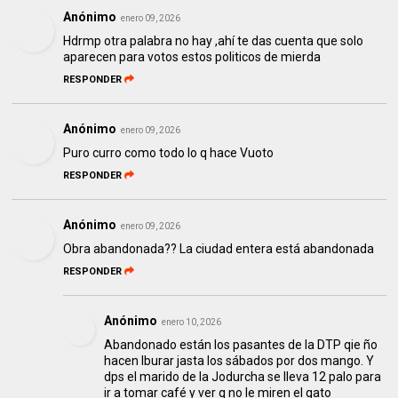
Anónimo
enero 09, 2026
Hdrmp otra palabra no hay ,ahí te das cuenta que solo
aparecen para votos estos politicos de mierda
RESPONDER
Anónimo
enero 09, 2026
Puro curro como todo lo q hace Vuoto
RESPONDER
Anónimo
enero 09, 2026
Obra abandonada?? La ciudad entera está abandonada
RESPONDER
Anónimo
enero 10, 2026
Abandonado están los pasantes de la DTP qie ño
hacen lburar jasta los sábados por dos mango. Y
dps el marido de la Jodurcha se lleva 12 palo para
ir a tomar café y ver q no le miren el gato