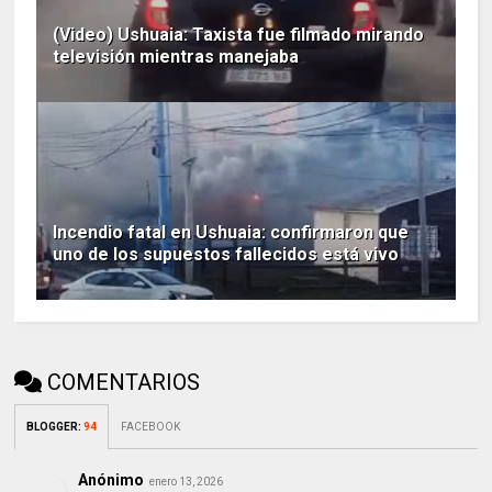
(Video) Ushuaia: Taxista fue filmado mirando
televisión mientras manejaba
Incendio fatal en Ushuaia: confirmaron que
uno de los supuestos fallecidos está vivo
COMENTARIOS
BLOGGER
:
94
FACEBOOK
Anónimo
enero 13, 2026