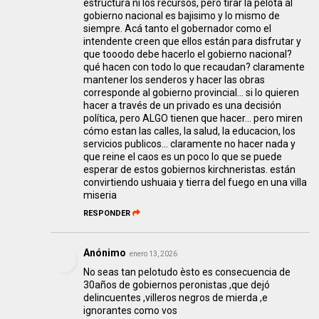
estructura ni los recursos, pero tirar la pelota al
gobierno nacional es bajisimo y lo mismo de
siempre. Acá tanto el gobernador como el
intendente creen que ellos están para disfrutar y
que tooodo debe hacerlo el gobierno nacional?
qué hacen con todo lo que recaudan? claramente
mantener los senderos y hacer las obras
corresponde al gobierno provincial... si lo quieren
hacer a través de un privado es una decisión
política, pero ALGO tienen que hacer... pero miren
cómo estan las calles, la salud, la educacion, los
servicios publicos... claramente no hacer nada y
que reine el caos es un poco lo que se puede
esperar de estos gobiernos kirchneristas. están
convirtiendo ushuaia y tierra del fuego en una villa
miseria
RESPONDER
Anónimo
enero 13, 2026
No seas tan pelotudo èsto es consecuencia de
30años de gobiernos peronistas ,que dejó
delincuentes ,villeros negros de mierda ,e
ignorantes como vos