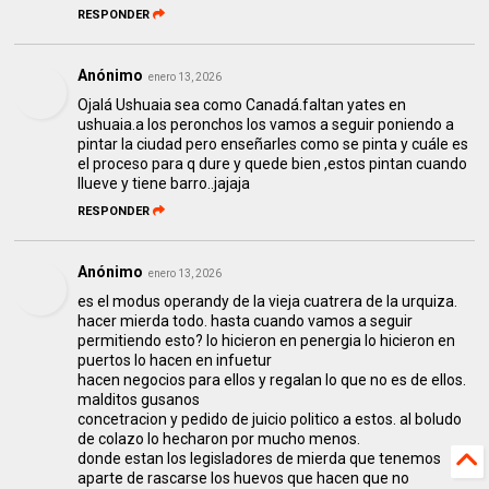
RESPONDER
Anónimo
enero 13, 2026
Ojalá Ushuaia sea como Canadá.faltan yates en
ushuaia.a los peronchos los vamos a seguir poniendo a
pintar la ciudad pero enseñarles como se pinta y cuále es
el proceso para q dure y quede bien ,estos pintan cuando
llueve y tiene barro..jajaja
RESPONDER
Anónimo
enero 13, 2026
es el modus operandy de la vieja cuatrera de la urquiza.
hacer mierda todo. hasta cuando vamos a seguir
permitiendo esto? lo hicieron en penergia lo hicieron en
puertos lo hacen en infuetur
hacen negocios para ellos y regalan lo que no es de ellos.
malditos gusanos
concetracion y pedido de juicio politico a estos. al boludo
de colazo lo hecharon por mucho menos.
donde estan los legisladores de mierda que tenemos
aparte de rascarse los huevos que hacen que no