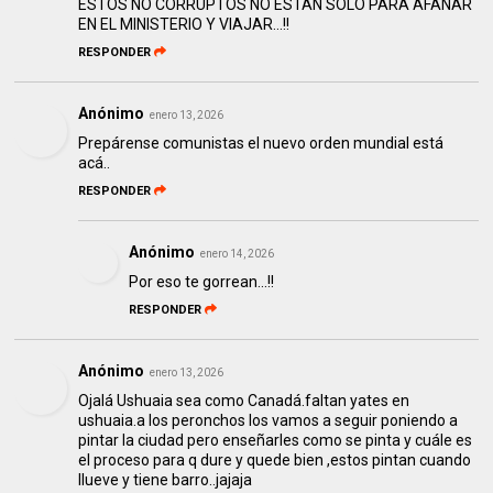
ESTOS NO CORRUPTOS NO ESTAN SOLO PARA AFANAR
EN EL MINISTERIO Y VIAJAR...!!
RESPONDER
Anónimo
enero 13, 2026
Prepárense comunistas el nuevo orden mundial está
acá..
RESPONDER
Anónimo
enero 14, 2026
Por eso te gorrean...!!
RESPONDER
Anónimo
enero 13, 2026
Ojalá Ushuaia sea como Canadá.faltan yates en
ushuaia.a los peronchos los vamos a seguir poniendo a
pintar la ciudad pero enseñarles como se pinta y cuále es
el proceso para q dure y quede bien ,estos pintan cuando
llueve y tiene barro..jajaja