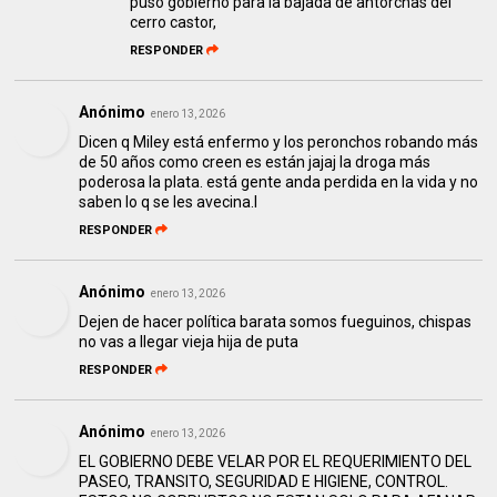
puso gobierno para la bajada de antorchas del
cerro castor,
RESPONDER
Anónimo
enero 13, 2026
Dicen q Miley está enfermo y los peronchos robando más
de 50 años como creen es están jajaj la droga más
poderosa la plata. está gente anda perdida en la vida y no
saben lo q se les avecina.l
RESPONDER
Anónimo
enero 13, 2026
Dejen de hacer política barata somos fueguinos, chispas
no vas a llegar vieja hija de puta
RESPONDER
Anónimo
enero 13, 2026
EL GOBIERNO DEBE VELAR POR EL REQUERIMIENTO DEL
PASEO, TRANSITO, SEGURIDAD E HIGIENE, CONTROL.