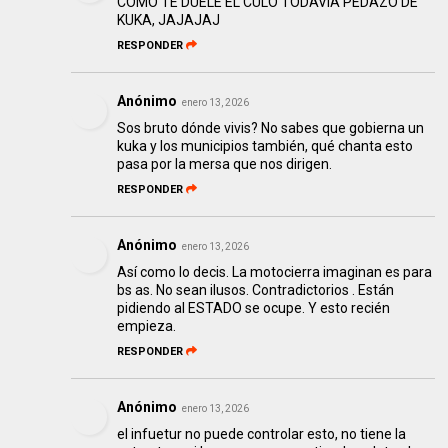
COMO TE DUELE EL CULO TODAVÍA PEDAZO DE
KUKA, JAJAJAJ
RESPONDER
Anónimo
enero 13, 2026
Sos bruto dónde vivis? No sabes que gobierna un
kuka y los municipios también, qué chanta esto
pasa por la mersa que nos dirigen.
RESPONDER
Anónimo
enero 13, 2026
Así como lo decis. La motocierra imaginan es para
bs as. No sean ilusos. Contradictorios . Están
pidiendo al ESTADO se ocupe. Y esto recién
empieza.
RESPONDER
Anónimo
enero 13, 2026
el infuetur no puede controlar esto, no tiene la