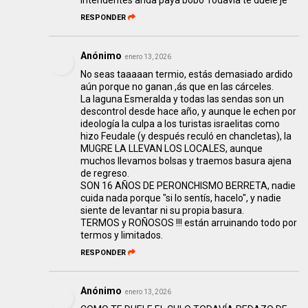
intendentes anda paya bobo Todavía te duele je
RESPONDER
Anónimo
enero 13, 2026
No seas taaaaan termio, estás demasiado ardido
aún porque no ganan ,ás que en las cárceles.
La laguna Esmeralda y todas las sendas son un
descontrol desde hace año, y aunque le echen por
ideología la culpa a los turistas israelitas como
hizo Feudale (y después reculó en chancletas), la
MUGRE LA LLEVAN LOS LOCALES, aunque
muchos llevamos bolsas y traemos basura ajena
de regreso.
SON 16 AÑOS DE PERONCHISMO BERRETA, nadie
cuida nada porque "si lo sentís, hacelo", y nadie
siente de levantar ni su propia basura.
TERMOS y ROÑOSOS !!! están arruinando todo por
termos y limitados.
RESPONDER
Anónimo
enero 13, 2026