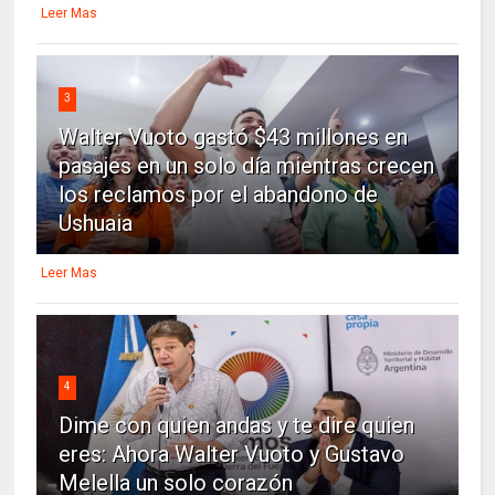
Leer Mas
3
Walter Vuoto gastó $43 millones en
pasajes en un solo día mientras crecen
los reclamos por el abandono de
Ushuaia
Leer Mas
4
Dime con quien andas y te dire quien
eres: Ahora Walter Vuoto y Gustavo
Melella un solo corazón