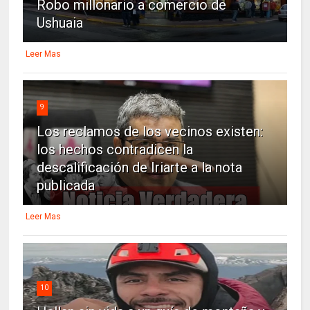
Robo millonario a comercio de
Ushuaia
Leer Mas
9
Los reclamos de los vecinos existen:
los hechos contradicen la
descalificación de Iriarte a la nota
publicada
Leer Mas
10