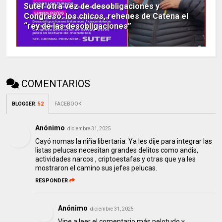
Sutef otra vez de desobligaciones y
Congreso: los chicos, rehenes de Catena el
“rey de las desobligaciones”
COMENTARIOS
BLOGGER
:
52
FACEBOOK
Anónimo
diciembre 31, 2025
Cayó nomas la niña libertaria. Ya les dije para integrar las
listas pelucas necesitan grandes delitos como andis,
actividades narcos , criptoestafas y otras que ya les
mostraron el camino sus jefes pelucas.
RESPONDER
Anónimo
diciembre 31, 2025
Vine a leer el comentario más pelotudo y