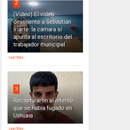
2
(Vídeo) El vídeo
desmiente a Sebastián
Iriarte: la cámara sí
apunta al escritorio del
trabajador municipal
Leer Mas
3
Recapturaron al interno
que se había fugado en
Ushuaia
Leer Mas