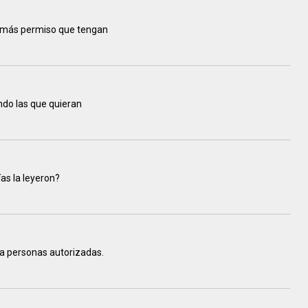
r más permiso que tengan
ndo las que quieran
ías la leyeron?
 a personas autorizadas.