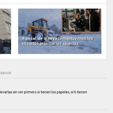
A pesar de la nevada mantuvimos los
circuitos prioritarios abiertos
CEBOOK
evarlas sin ver primero si tienen los papeles, sí 6 tienen