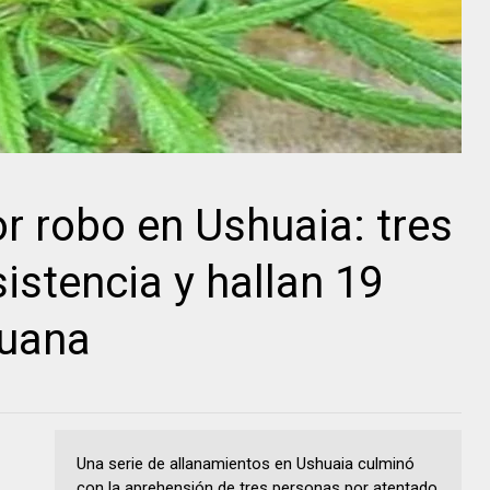
r robo en Ushuaia: tres
istencia y hallan 19
huana
Una serie de allanamientos en Ushuaia culminó
con la aprehensión de tres personas por atentado