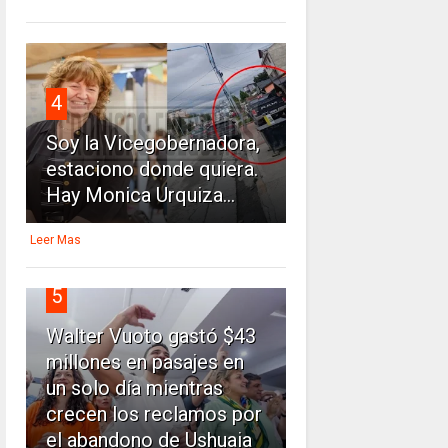
4
Soy la Vicegobernadora,
estaciono donde quiera.
Hay Monica Urquiza...
Leer Mas
5
Walter Vuoto gastó $43
millones en pasajes en
un solo día mientras
crecen los reclamos por
el abandono de Ushuaia