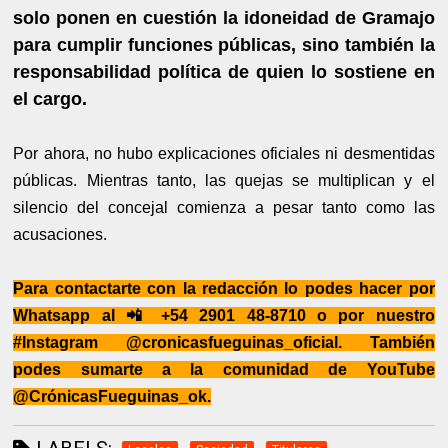
solo ponen en cuestión la idoneidad de Gramajo
para cumplir funciones públicas, sino también la
responsabilidad política de quien lo sostiene en
el cargo.
Por ahora, no hubo explicaciones oficiales ni desmentidas
públicas. Mientras tanto, las quejas se multiplican y el
silencio del concejal comienza a pesar tanto como las
acusaciones.
Para contactarte con la redacción lo podes hacer por
Whatsapp al
📲
+54 2901 48-8710 o por nuestro
#Instagram @cronicasfueguinas_oficial. También
podes sumarte a la comunidad de YouTube
@CrónicasFueguinas_ok.