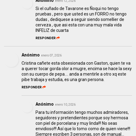
Anónimo
enero 12, 2026
Si el cuñado de Tavarone es Ñoqui no tengo
pruebas , pero que usted es un FORRO no tengo
dudas , dediquese a seguir siendo somellier de
cerveza , que asi esta con una muy mala vida
INFELIZ de cuarta
RESPONDER
Anónimo
enero 07, 2026
Cristina cañete esta obsesionada con Gaston, quien te va
a querer tocar gorda olor a mugre, encima se hace la sexy
con su cuerpo de pepa.... anda a mentirle a otro xq este
pibe trabaja y estudia, es una gran persona.
RESPONDER
Anónimo
enero 10, 2026
Para tu información tengo muchos admiradores,
seguidores y pretendientes porque soy hermosa
con piel de porcelana y muy linda!!! No seas
envidioso!!! Así que lo tomo como de quien viene!!!
Siempre escriben 3 personas, son de manual...