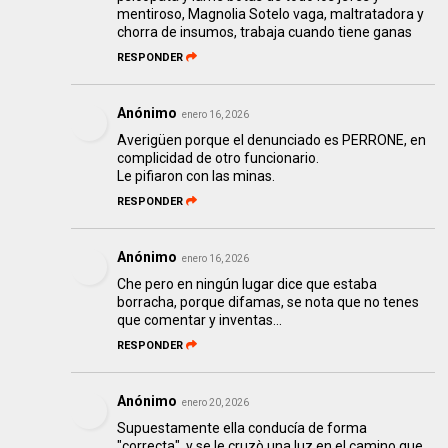
mentiroso, Magnolia Sotelo vaga, maltratadora y
chorra de insumos, trabaja cuando tiene ganas
RESPONDER
Anónimo
enero 16, 2026
Averigüen porque el denunciado es PERRONE, en
complicidad de otro funcionario.
Le pifiaron con las minas.
RESPONDER
Anónimo
enero 16, 2026
Che pero en ningún lugar dice que estaba
borracha, porque difamas, se nota que no tenes
que comentar y inventas...
RESPONDER
Anónimo
enero 20, 2026
Supuestamente ella conducía de forma
"correcta", y se le cruzò una luz en el camino que