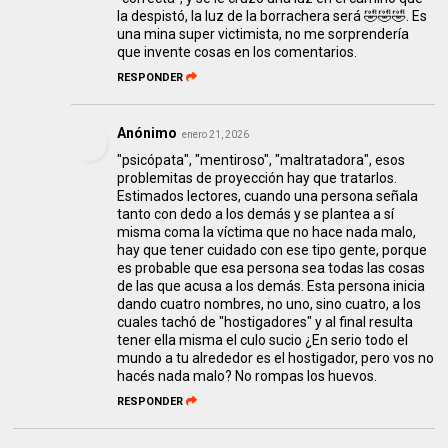
la despistó, la luz de la borrachera será 🤣🤣🤣. Es
una mina super victimista, no me sorprendería
que invente cosas en los comentarios.
RESPONDER
Anónimo
enero 21, 2026
"psicópata", "mentiroso", "maltratadora", esos
problemitas de proyección hay que tratarlos.
Estimados lectores, cuando una persona señala
tanto con dedo a los demás y se plantea a sí
misma coma la víctima que no hace nada malo,
hay que tener cuidado con ese tipo gente, porque
es probable que esa persona sea todas las cosas
de las que acusa a los demás. Esta persona inicia
dando cuatro nombres, no uno, sino cuatro, a los
cuales tachó de "hostigadores" y al final resulta
tener ella misma el culo sucio ¿En serio todo el
mundo a tu alrededor es el hostigador, pero vos no
hacés nada malo? No rompas los huevos.
RESPONDER