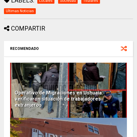
LABELS:
Locales
Sociedad
Titulares
Ultimas Noticias
COMPARTIR
RECOMENDADO
Operativo de Migraciones en Ushuaia:
verificaron situación de trabajadores
extranjeros