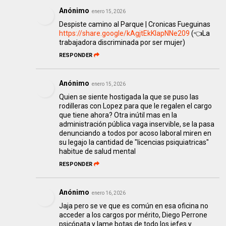
Anónimo
enero 15, 2026
Despiste camino al Parque | Cronicas Fueguinas
https://share.google/kAgjtEkKlapNNe209
(👈La
trabajadora discriminada por ser mujer)
RESPONDER
Anónimo
enero 15, 2026
Quien se siente hostigada la que se puso las
rodilleras con Lopez para que le regalen el cargo
que tiene ahora? Otra inútil mas en la
administración pública vaga inservible, se la pasa
denunciando a todos por acoso laboral miren en
su legajo la cantidad de "licencias psiquiatricas"
habitue de salud mental
RESPONDER
Anónimo
enero 16, 2026
Jaja pero se ve que es común en esa oficina no
acceder a los cargos por mérito, Diego Perrone
psicópata y lame botas de todo los jefes y