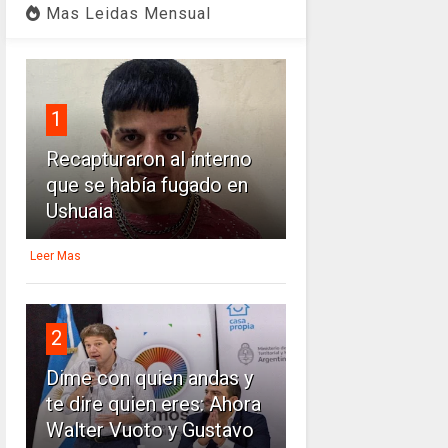
Mas Leidas Mensual
1
Recapturaron al interno
que se había fugado en
Ushuaia
Leer Mas
2
Dime con quien andas y
te dire quien eres: Ahora
Walter Vuoto y Gustavo