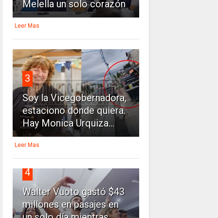
Melella un solo corazón
Leer Mas
3
Soy la Vicegobernadora,
estaciono donde quiera.
Hay Monica Urquiza...
Leer Mas
4
Walter Vuoto gastó $43
millones en pasajes en
un solo día mientras