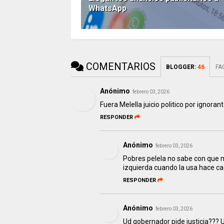
WhatsApp
COMENTARIOS
BLOGGER
:
46
FA
Anónimo
febrero 03, 2026
Fuera Melella juicio politico por ignoran
RESPONDER
Anónimo
febrero 03, 2026
Pobres pelela no sabe con que m
izquierda cuando la usa hace ca
RESPONDER
Anónimo
febrero 03, 2026
Ud gobernador pide justicia??? U