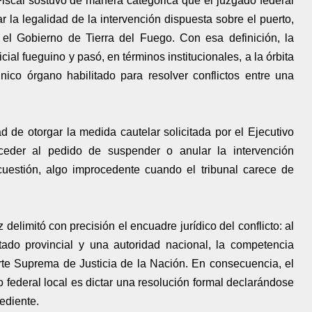
Fiscal sostuvo de manera categórica que el juzgado federal
la legalidad de la intervención dispuesta sobre el puerto,
el Gobierno de Tierra del Fuego. Con esa definición, la
ial fueguino y pasó, en términos institucionales, a la órbita
nico órgano habilitado para resolver conflictos entre una
d de otorgar la medida cautelar solicitada por el Ejecutivo
acceder al pedido de suspender o anular la intervención
cuestión, algo improcedente cuando el tribunal carece de
elimitó con precisión el encuadre jurídico del conflicto: al
tado provincial y una autoridad nacional, la competencia
rte Suprema de Justicia de la Nación. En consecuencia, el
o federal local es dictar una resolución formal declarándose
ediente.