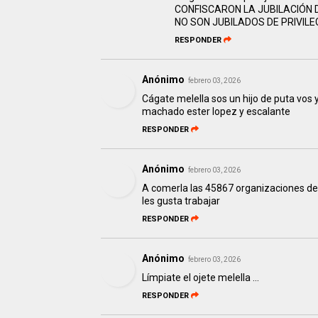
CONFISCARON LA JUBILACIÓN D
NO SON JUBILADOS DE PRIVIL
RESPONDER
Anónimo
febrero 03, 2026
Cágate melella sos un hijo de puta vos
machado ester lopez y escalante
RESPONDER
Anónimo
febrero 03, 2026
A comerla las 45867 organizaciones de 
les gusta trabajar
RESPONDER
Anónimo
febrero 03, 2026
Límpiate el ojete melella ...
RESPONDER