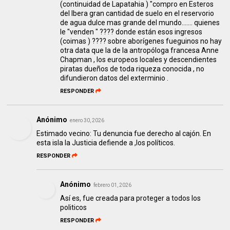
(continuidad de Lapatahia ) "compro en Esteros
del Ibera gran cantidad de suelo en el reservorio
de agua dulce mas grande del mundo....... quienes
le "venden " ???? donde están esos ingresos
(coimas ) ???? sobre aborígenes fueguinos no hay
otra data que la de la antropóloga francesa Anne
Chapman , los europeos locales y descendientes
piratas dueños de toda riqueza conocida , no
difundieron datos del exterminio .
RESPONDER
Anónimo
enero 30, 2026
Estimado vecino: Tu denuncia fue derecho al cajón. En
esta isla la Justicia defiende a ,los políticos.
RESPONDER
Anónimo
febrero 01, 2026
Así es, fue creada para proteger a todos los
politicos
RESPONDER