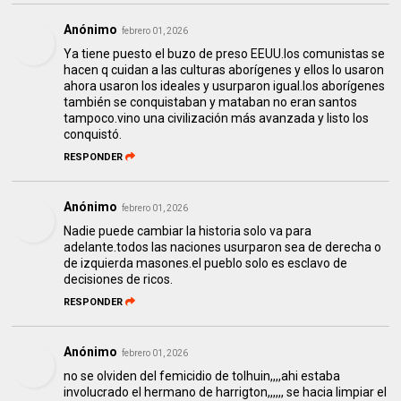
Anónimo
febrero 01, 2026
Ya tiene puesto el buzo de preso EEUU.los comunistas se
hacen q cuidan a las culturas aborígenes y ellos lo usaron
ahora usaron los ideales y usurparon igual.los aborígenes
también se conquistaban y mataban no eran santos
tampoco.vino una civilización más avanzada y listo los
conquistó.
RESPONDER
Anónimo
febrero 01, 2026
Nadie puede cambiar la historia solo va para
adelante.todos las naciones usurparon sea de derecha o
de izquierda masones.el pueblo solo es esclavo de
decisiones de ricos.
RESPONDER
Anónimo
febrero 01, 2026
no se olviden del femicidio de tolhuin,,,,ahi estaba
involucrado el hermano de harrigton,,,,,, se hacia limpiar el