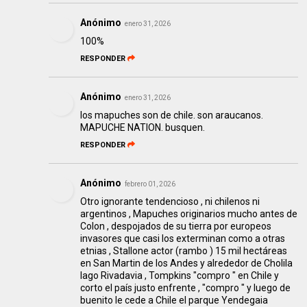
Anónimo
enero 31, 2026
100%
RESPONDER
Anónimo
enero 31, 2026
los mapuches son de chile. son araucanos.
MAPUCHE NATION. busquen.
RESPONDER
Anónimo
febrero 01, 2026
Otro ignorante tendencioso , ni chilenos ni
argentinos , Mapuches originarios mucho antes de
Colon , despojados de su tierra por europeos
invasores que casi los exterminan como a otras
etnias , Stallone actor (rambo ) 15 mil hectáreas
en San Martin de los Andes y alrededor de Cholila
lago Rivadavia , Tompkins "compro " en Chile y
corto el país justo enfrente , "compro " y luego de
buenito le cede a Chile el parque Yendegaia