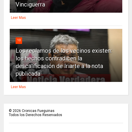
Vinciguerra
Leer Mas
10
Los reclamos de los vecinos existen:
los hechos contradicen la
descalificación de Iriarte a la nota
publicada
Leer Mas
©
2026
Cronicas Fueguinas
Todos los Derechos Reservados