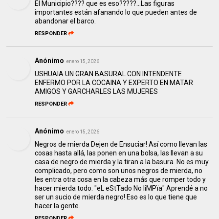
El Municipio???? que es eso?????...Las figuras
importantes están afanando lo que pueden antes de
abandonar el barco.
RESPONDER
Anónimo
enero 15, 2026
USHUAIA UN GRAN BASURAL CON INTENDENTE
ENFERMO POR LA COCAINA Y EXPERTO EN MATAR
AMIGOS Y GARCHARLES LAS MUJERES
RESPONDER
Anónimo
enero 15, 2026
Negros de mierda Dejen de Ensuciar! Así como llevan las
cosas hasta allá, las ponen en una bolsa, las llevan a su
casa de negro de mierda y la tiran a la basura. No es muy
complicado, pero como son unos negros de mierda, no
les entra otra cosa en la cabeza más que romper todo y
hacer mierda todo. "eL eStTado No liMPïa" Aprendé a no
ser un sucio de mierda negro! Eso es lo que tiene que
hacer la gente.
RESPONDER