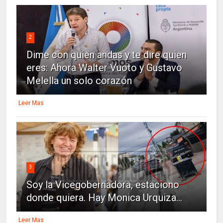
2
Dime con quien andas y te dire quien
eres: Ahora Walter Vuoto y Gustavo
Melella un solo corazón
Leer Mas
3
Soy la Vicegobernadora, estaciono
donde quiera. Hay Monica Urquiza...
Leer Mas