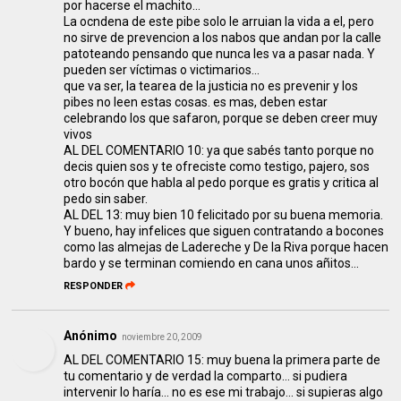
por hacerse el machito...
La ocndena de este pibe solo le arruian la vida a el, pero
no sirve de prevencion a los nabos que andan por la calle
patoteando pensando que nunca les va a pasar nada. Y
pueden ser víctimas o victimarios...
que va ser, la tearea de la justicia no es prevenir y los
pibes no leen estas cosas. es mas, deben estar
celebrando los que safaron, porque se deben creer muy
vivos
AL DEL COMENTARIO 10: ya que sabés tanto porque no
decis quien sos y te ofreciste como testigo, pajero, sos
otro bocón que habla al pedo porque es gratis y critica al
pedo sin saber.
AL DEL 13: muy bien 10 felicitado por su buena memoria.
Y bueno, hay infelices que siguen contratando a bocones
como las almejas de Ladereche y De la Riva porque hacen
bardo y se terminan comiendo en cana unos añitos...
RESPONDER
Anónimo
noviembre 20, 2009
AL DEL COMENTARIO 15: muy buena la primera parte de
tu comentario y de verdad la comparto... si pudiera
intervenir lo haría... no es ese mi trabajo... si supieras algo