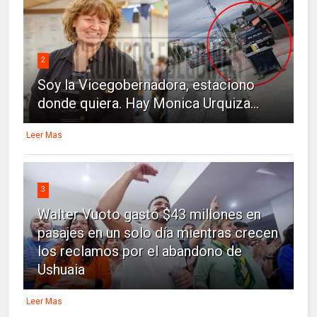
2
Soy la Vicegobernadora, estaciono
donde quiera. Hay Monica Urquiza...
Leer Mas
3
Walter Vuoto gastó $43 millones en
pasajes en un solo día mientras crecen
los reclamos por el abandono de
Ushuaia
Leer Mas