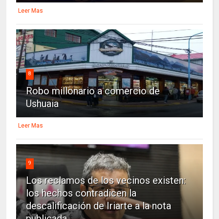
Leer Mas
8
Robo millonario a comercio de
Ushuaia
Leer Mas
9
Los reclamos de los vecinos existen:
los hechos contradicen la
descalificación de Iriarte a la nota
publicada