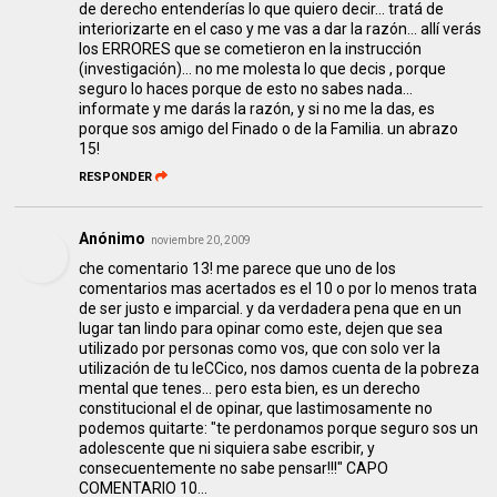
de derecho entenderías lo que quiero decir... tratá de
interiorizarte en el caso y me vas a dar la razón... allí verás
los ERRORES que se cometieron en la instrucción
(investigación)... no me molesta lo que decis , porque
seguro lo haces porque de esto no sabes nada...
informate y me darás la razón, y si no me la das, es
porque sos amigo del Finado o de la Familia. un abrazo
15!
RESPONDER
Anónimo
noviembre 20, 2009
che comentario 13! me parece que uno de los
comentarios mas acertados es el 10 o por lo menos trata
de ser justo e imparcial. y da verdadera pena que en un
lugar tan lindo para opinar como este, dejen que sea
utilizado por personas como vos, que con solo ver la
utilización de tu leCCico, nos damos cuenta de la pobreza
mental que tenes... pero esta bien, es un derecho
constitucional el de opinar, que lastimosamente no
podemos quitarte: "te perdonamos porque seguro sos un
adolescente que ni siquiera sabe escribir, y
consecuentemente no sabe pensar!!!" CAPO
COMENTARIO 10...