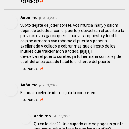
RESPONDER
Anónimo
julio 03, 2026
vuoto dejate de joder sorete, vos murcia iñaky y salom
dejen de boludear con el puerto y devuelvan el puerto a la
provincia. vos garca queres nuevos impuesto y terrible
caja se armaron con robarse el puerto y poner a
avellaneda y collado a cobrar mas que el resto de los
inutiles que traicionaron a todos. jajajaj l
devuelvan el puerto soretes ya tu hermana con la ley de
osef del años pasado habilito el choreo del puerto
RESPONDER
Anónimo
julio 03, 2026
Es una excelente idea... ojala la concreten
RESPONDER
Anónimo
julio 06, 2026
Quien lo dice?? Un ocupado que no paga un punto