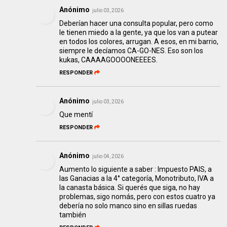
Anónimo
julio 03, 2026
Deberían hacer una consulta popular, pero como
le tienen miedo a la gente, ya que los van a putear
en todos los colores, arrugan. A esos, en mi barrio,
siempre le decíamos CA-GO-NES. Eso son los
kukas, CAAAAGOOOONEEEES.
RESPONDER
Anónimo
julio 03, 2026
Que mentí
RESPONDER
Anónimo
julio 04, 2026
Aumento lo siguiente a saber : Impuesto PAIS, a
las Ganacias a la 4° categoría, Monotributo, IVA a
la canasta básica. Si querés que siga, no hay
problemas, sigo nomás, pero con estos cuatro ya
debería no solo manco sino en sillas ruedas
también