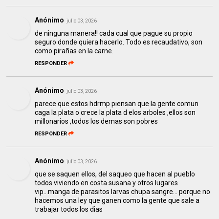
Anónimo
julio 03, 2026
de ninguna manera!! cada cual que pague su propio
seguro donde quiera hacerlo. Todo es recaudativo, son
como pirañas en la carne.
RESPONDER
Anónimo
julio 03, 2026
parece que estos hdrmp piensan que la gente comun
caga la plata o crece la plata d elos arboles ,ellos son
millonarios ,todos los demas son pobres
RESPONDER
Anónimo
julio 03, 2026
que se saquen ellos, del saqueo que hacen al pueblo
todos viviendo en costa susana y otros lugares
vip...manga de parasitos larvas chupa sangre... porque no
hacemos una ley que ganen como la gente que sale a
trabajar todos los dias