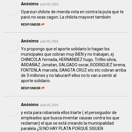
Anónimo
julio 03, 2026
Oyarzun chilote de mierda vota en contra la puta que te
parió no seas cagon. La chilota mayoret también
RESPONDER
Anónimo
julio 03, 2026
Yo propongo que el aporte solidario lo hagan los
municipales que cobran muy BIEN y no trabajan, ej.
CHINICOLA fernada, HERNANDEZ hugo, Trifilio silvia,
ARDAÑAZ Jonatan, SALGADO oscar, RODRIGUEZ lorena,
FONTENLA marcela, SANGTA CRUZ etc etc cobran arriba
de 3 millones y no laburan!! ellos no lo van a sentir al
aporte solidario.
RESPONDER
Anónimo
julio 03, 2026
y esta para robarsela ellos Iriarte ( el perseguidor de
empleados que busca inventar causas contra los que
reclaman) el que se está creando la municipalidad
paralela ¿SI NO HAY PLATA PORQUE SIGUEN