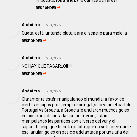
impuesto, roba la luz y le dan las garrafas?
RESPONDER
Anónimo
julio 03, 2026
Cuota, está juntando plata, para el sepelio para melella
RESPONDER
Anónimo
julio 03, 2026
NO HAY QUE PAGARLO!!!!!!
RESPONDER
Anónimo
julio 03, 2026
Claramente están manipulando el mundial a favor de
ciertos equipos por ejemplo Portugal ,solo vean el partido
Portugal vs Croacia, a Croacia le anularon muchos goles
en posición adelantada que no fueron ,están
manipulando los partidos con el verso del var y el
supuesto chip que tiene la pelota ,que no se lo cree nadie
eso ,anulan goles en posicio adelantada por una uña del