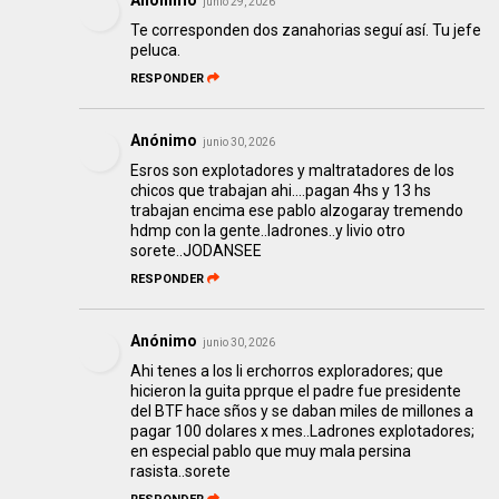
Anónimo
junio 29, 2026
Te corresponden dos zanahorias seguí así. Tu jefe
peluca.
RESPONDER
Anónimo
junio 30, 2026
Esros son explotadores y maltratadores de los
chicos que trabajan ahi....pagan 4hs y 13 hs
trabajan encima ese pablo alzogaray tremendo
hdmp con la gente..ladrones..y livio otro
sorete..JODANSEE
RESPONDER
Anónimo
junio 30, 2026
Ahi tenes a los li erchorros exploradores; que
hicieron la guita pprque el padre fue presidente
del BTF hace sños y se daban miles de millones a
pagar 100 dolares x mes..Ladrones explotadores;
en especial pablo que muy mala persina
rasista..sorete