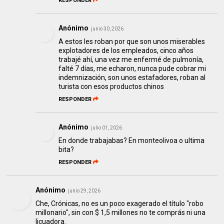
RESPONDER
Anónimo
junio 30, 2026
A estos les roban por que son unos miserables
explotadores de los empleados, cinco años
trabajé ahí, una vez me enfermé de pulmonía,
falté 7 días, me echaron, nunca pude cobrar mi
indemnización, son unos estafadores, roban al
turista con esos productos chinos
RESPONDER
Anónimo
julio 01, 2026
En donde trabajabas? En monteolivoa o ultima
bita?
RESPONDER
Anónimo
junio 29, 2026
Che, Crónicas, no es un poco exagerado el título "robo
millonario", sin con $ 1,5 millones no te comprás ni una
licuadora.