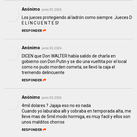
Anónimo
junio 29, 2026
Los jueces protegiendo al ladrón como siempre. Jueces D
E L I N C U E N T E S!
RESPONDER
Anónimo
junio 30, 2026
DICEN que Don WALTER había salido de charla en
gobierno con Don Putin y se dio una vueltita por el local
como no pudo morden cometa, se llevó la caja el
tremendo delincuente
RESPONDER
Anónimo
junio 30, 2026
4mil dolares ? Jajaja eso no es nada
Cuando yo laburaba alli y cobraba en temporada alta, me
lleve mas de 5mil modo hormiga, es muy facil y ellos son
unos malditos chorros
RESPONDER