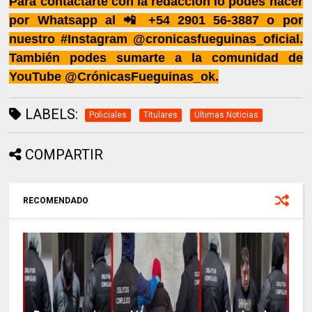
Para contactarte con la redacción lo podes hacer
por Whatsapp al 📲 +54 2901 56-3887 o por
nuestro #Instagram @cronicasfueguinas_oficial.
También podes sumarte a la comunidad de
YouTube @CrónicasFueguinas_ok.
LABELS:
Policiales
Titulares
Ultimas Noticias
COMPARTIR
RECOMENDADO