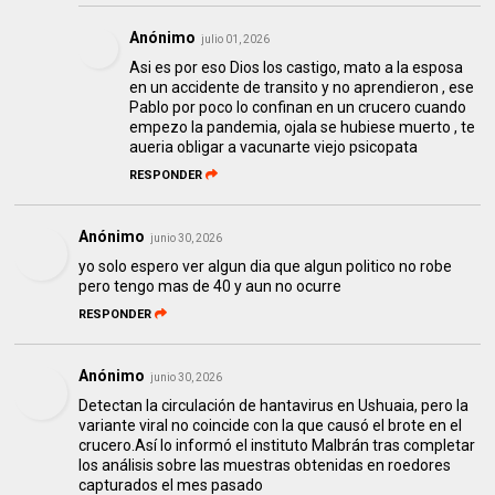
Anónimo
julio 01, 2026
Asi es por eso Dios los castigo, mato a la esposa
en un accidente de transito y no aprendieron , ese
Pablo por poco lo confinan en un crucero cuando
empezo la pandemia, ojala se hubiese muerto , te
aueria obligar a vacunarte viejo psicopata
RESPONDER
Anónimo
junio 30, 2026
yo solo espero ver algun dia que algun politico no robe
pero tengo mas de 40 y aun no ocurre
RESPONDER
Anónimo
junio 30, 2026
Detectan la circulación de hantavirus en Ushuaia, pero la
variante viral no coincide con la que causó el brote en el
crucero.Así lo informó el instituto Malbrán tras completar
los análisis sobre las muestras obtenidas en roedores
capturados el mes pasado