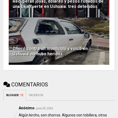
Recuperan joyas, dólares y pesos robados de
una caja fuerte en Ushuaia: tres detenidos
Chocó contra un montículo y volcó en
Ushuaia: no hubo heridos
COMENTARIOS
BLOGGER
:
72
FACEBOOK
Anónimo
junio 29, 2026
Algún kircho, son chorros. Algunos con tobillera, otros