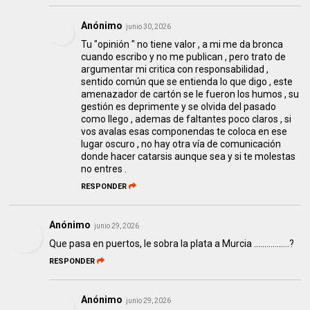
Anónimo
junio 30, 2026
Tu "opinión " no tiene valor , a mi me da bronca
cuando escribo y no me publican , pero trato de
argumentar mi critica con responsabilidad ,
sentido común que se entienda lo que digo , este
amenazador de cartón se le fueron los humos , su
gestión es deprimente y se olvida del pasado
como llego , ademas de faltantes poco claros , si
vos avalas esas componendas te coloca en ese
lugar oscuro , no hay otra vía de comunicación
donde hacer catarsis aunque sea y si te molestas
no entres .
RESPONDER
Anónimo
junio 29, 2026
Que pasa en puertos, le sobra la plata a Murcia .................?
RESPONDER
Anónimo
junio 29, 2026