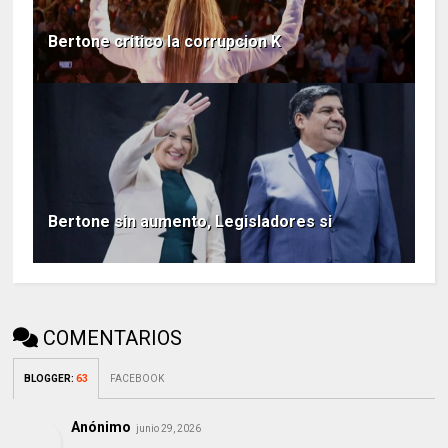
Bertone critico la corrupcion K
Bertone sin aumento, Legisladores si
COMENTARIOS
BLOGGER
:
63
FACEBOOK
Anónimo
junio 29, 2026