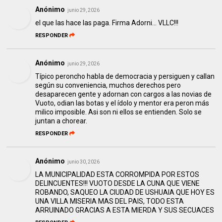
Anónimo
junio 29, 2026
el que las hace las paga. Firma Adorni... VLLC!!!
RESPONDER
Anónimo
junio 29, 2026
Típico peroncho habla de democracia y persiguen y callan
según su conveniencia, muchos derechos pero
desaparecen gente y adornan con cargos a las novias de
Vuoto, odian las botas y el ídolo y mentor era peron más
milico imposible. Asi son ni ellos se entienden. Solo se
juntan a chorear.
RESPONDER
Anónimo
junio 30, 2026
LA MUNICIPALIDAD ESTA CORROMPIDA POR ESTOS
DELINCUENTES!!! VUOTO DESDE LA CUNA QUE VIENE
ROBANDO, SAQUEO LA CIUDAD DE USHUAIA QUE HOY ES
UNA VILLA MISERIA MAS DEL PAIS, TODO ESTA
ARRUINADO GRACIAS A ESTA MIERDA Y SUS SECUACES