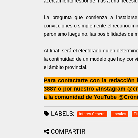
acercamiento responde más a una necesidad
La pregunta que comienza a instalars
convicciones o simplemente el reconocimien
peronismo fueguino, las posibilidades de 
Al final, será el electorado quien determi
la continuidad de un modelo que hoy conv
el ámbito provincial.
Para contactarte con la redacción
3887 o por nuestro #Instagram @cr
a la comunidad de YouTube @Crón
LABELS:
Interes General
Locales
Ti
COMPARTIR