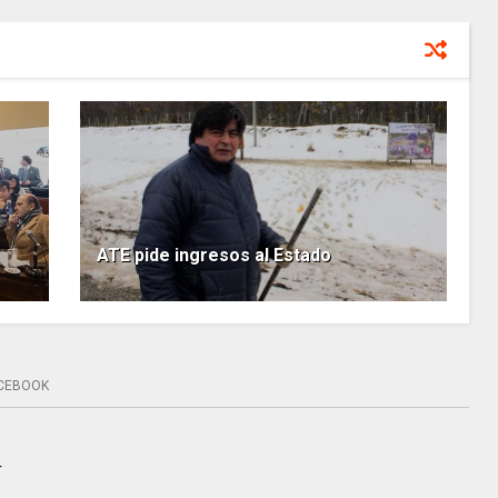
ATE pide ingresos al Estado
CEBOOK
r