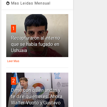
Mas Leidas Mensual
1
Recapturaron al interno
que se había fugado en
Ushuaia
Leer Mas
2
Dime con quien andas y
te dire quien eres: Ahora
Walter Vuoto y Gustavo