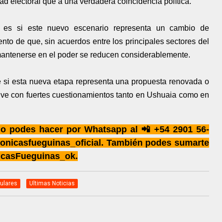
 electoral que a una verdadera coincidencia política.
e es si este nuevo escenario representa un cambio de
to de que, sin acuerdos entre los principales sectores del
mantenerse en el poder se reducen considerablemente.
ne si esta nueva etapa representa una propuesta renovada o
ive con fuertes cuestionamientos tanto en Ushuaia como en
 lo podes hacer por Whatsapp al 📲 +54 2901 56-
onicasfueguinas_oficial. También podes sumarte
icasFueguinas_ok.
tulares
Ultimas Noticias