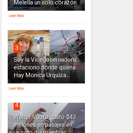
Melella un solo corazón
Leer Mas
3
Soy la Vicegobernadora,
estaciono donde quiera.
Hay Monica Urquiza...
Leer Mas
4
Walter Vuoto gastó $43
millones en pasajes en
un solo día mientras