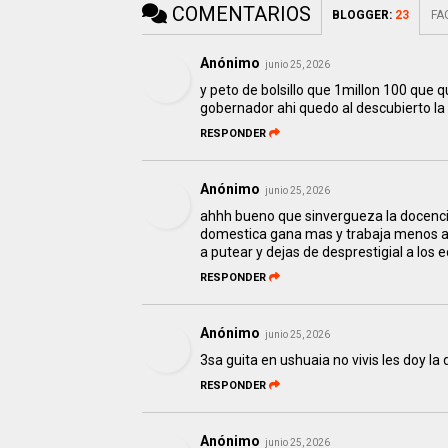
COMENTARIOS
BLOGGER
:
23
FA
Anónimo
junio 25, 2026
y peto de bolsillo que 1millon 100 que q
gobernador ahi quedo al descubierto la
RESPONDER
Anónimo
junio 25, 2026
ahhh bueno que sinvergueza la docencia
domestica gana mas y trabaja menos a v
a putear y dejas de desprestigial a los
RESPONDER
Anónimo
junio 25, 2026
3sa guita en ushuaia no vivis les doy la
RESPONDER
Anónimo
junio 25, 2026