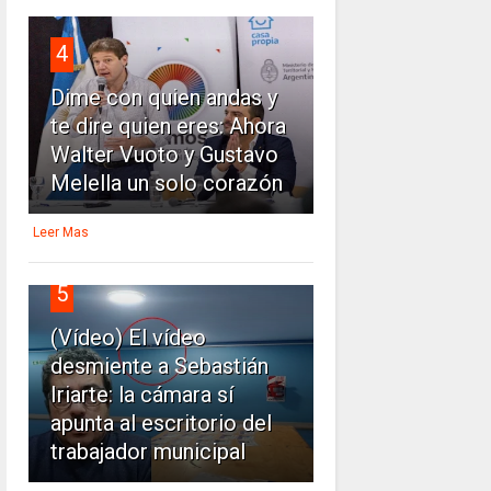
4
Dime con quien andas y
te dire quien eres: Ahora
Walter Vuoto y Gustavo
Melella un solo corazón
Leer Mas
5
(Vídeo) El vídeo
desmiente a Sebastián
Iriarte: la cámara sí
apunta al escritorio del
trabajador municipal