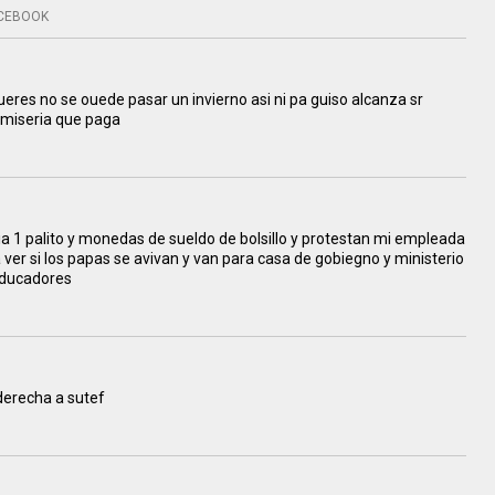
CEBOOK
ueres no se ouede pasar un invierno asi ni pa guiso alcanza sr
 miseria que paga
 1 palito y monedas de sueldo de bolsillo y protestan mi empleada
er si los papas se avivan y van para casa de gobiegno y ministerio
 educadores
 derecha a sutef