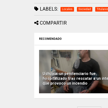
LABELS:
Locales
Sociedad
Titulare
COMPARTIR
RECOMENDADO
Ushuaia: un penitenciario fue
hospitalizado tras rescatar a un int
que provoco un incendio