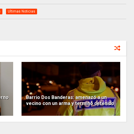
s
Ultimas Noticias
erno
Barrio Dos Banderas: amenazó a un
vecino con un arma y terminó detenido