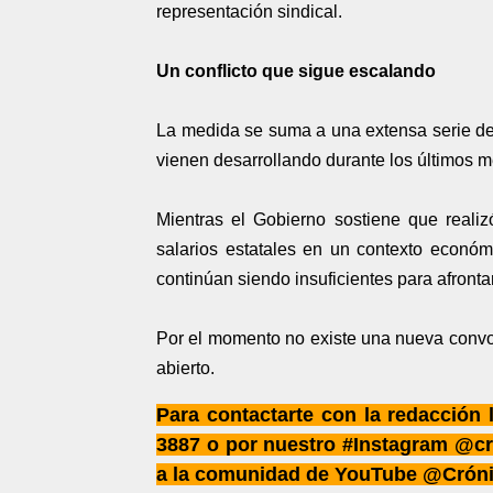
representación sindical.
Un conflicto que sigue escalando
La medida se suma a una extensa serie de 
vienen desarrollando durante los últimos m
Mientras el Gobierno sostiene que realiz
salarios estatales en un contexto econó
continúan siendo insuficientes para afrontar
Por el momento no existe una nueva convoca
abierto.
Para contactarte con la redacción
3887 o por nuestro #Instagram @cr
a la comunidad de YouTube @Crón