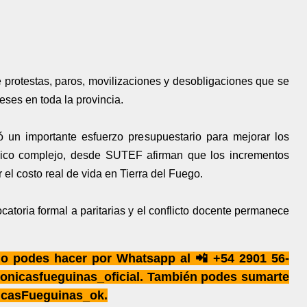
protestas, paros, movilizaciones y desobligaciones que se
eses en toda la provincia.
ó un importante esfuerzo presupuestario para mejorar los
mico complejo, desde SUTEF afirman que los incrementos
 el costo real de vida en Tierra del Fuego.
toria formal a paritarias y el conflicto docente permanece
 lo podes hacer por Whatsapp al 📲 +54 2901 56-
onicasfueguinas_oficial. También podes sumarte
icasFueguinas_ok.