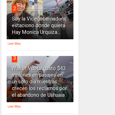
2
Soy la Vicegobernadora,
estaciono donde quiera.
Hay Monica Urquiza...
Leer Mas
3
Walter Vuoto gastó $43
millones en pasajes en
un solo día mientras
crecen los reclamos por
el abandono de Ushuaia
Leer Mas