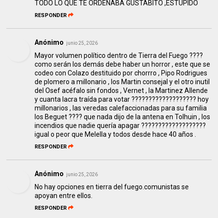
TODO LO QUE TE ORDENABA GUSTABITO ,ESTUPIDO
RESPONDER
Anónimo
junio 25, 2026
Mayor volumen político dentro de Tierra del Fuego ????
como serán los demás debe haber un horror , este que se
codeo con Colazo destituido por chorrro , Pipo Rodrigues
de plomero a millonario , los Martin consejal y el otro inutil
del Osef acéfalo sin fondos , Vernet , la Martinez Allende
y cuanta lacra traída para votar ??????????????????? hoy
millonarios , las veredas calefaccionadas para su familia
los Beguet ???? que nada dijo de la antena en Tolhuin , los
incendios que nadie quería apagar ???????????????????
igual o peor que Melella y todos desde hace 40 años .
RESPONDER
Anónimo
junio 25, 2026
No hay opciones en tierra del fuego.comunistas se
apoyan entre ellos.
RESPONDER