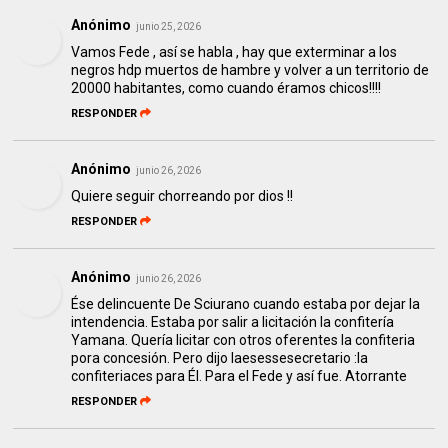
Anónimo
junio 25, 2026
Vamos Fede , así se habla , hay que exterminar a los
negros hdp muertos de hambre y volver a un territorio de
20000 habitantes, como cuando éramos chicos!!!!
RESPONDER
Anónimo
junio 26, 2026
Quiere seguir chorreando por dios !!
RESPONDER
Anónimo
junio 26, 2026
Ése delincuente De Sciurano cuando estaba por dejar la
intendencia. Estaba por salir a licitación la confitería
Yamana. Quería licitar con otros oferentes la confiteria
pora concesión. Pero dijo laesessesecretario :la
confiteriaces para Él. Para el Fede y así fue. Atorrante
RESPONDER