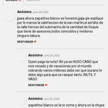
BLOGGER
:
52
FACEBOOK
Anónimo
junio 24, 2026
jjaaa ahora zapatitos blanco es honesto,jjaja qie explique
por lo menos la calefaccion de la san martin,el asfalto de
la calle heroes del submarino,de la cantidad de ñoquis
que tiene de asesores,todos conocidos y vividores
ninguno labura.
RESPONDER
Anónimo
junio 24, 2026
Quien pago la nota? Ah ya se HUGO CANO que
vive vecado y de vacaciones por el mundo
cobrando varios millones.debe ser que siurano le
debe algo para que se rasque tanto. INUTIL Y
VAGO
RESPONDER
Anónimo
junio 25, 2026
zapatitos blanco se la re come y ahora se la chupa