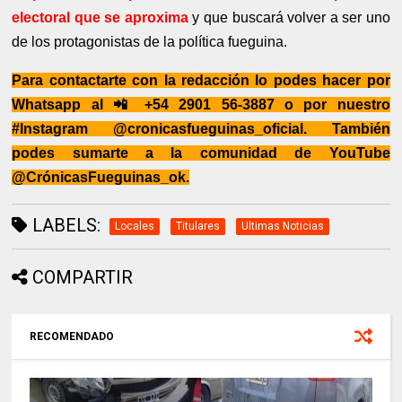
electoral que se aproxima
y que buscará volver a ser uno
de los protagonistas de la política fueguina.
Para contactarte con la redacción lo podes hacer por
Whatsapp al 📲 +54 2901 56-3887 o por nuestro
#Instagram @cronicasfueguinas_oficial. También
podes sumarte a la comunidad de YouTube
@CrónicasFueguinas_ok.
LABELS:
Locales
Titulares
Ultimas Noticias
COMPARTIR
RECOMENDADO