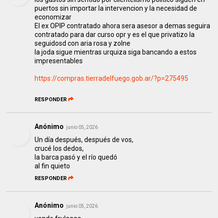
puertos sin importar la intervencion y la necesidad de
economizar
El ex OPIP contratado ahora sera asesor a demas seguira
contratado para dar curso opr y es el que privatizo la
seguidosd con aria rosa y zolne
la joda sigue mientras urquiza siga bancando a estos
impresentables
https://compras.tierradelfuego.gob.ar/?p=275495
RESPONDER
Anónimo
junio 05, 2026
Un día después, después de vos,
crucé los dedos,
la barca pasó y el río quedó
al fin quieto
RESPONDER
Anónimo
junio 05, 2026