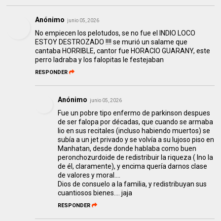
Anónimo
junio 05, 2026
No empiecen los pelotudos, se no fue el INDIO LOCO
ESTOY DESTROZADO !!!! se murió un salame que
cantaba HORRIBLE, cantor fue HORACIO GUARANY, este
perro ladraba y los falopitas le festejaban
RESPONDER
Anónimo
junio 05, 2026
Fue un pobre tipo enfermo de parkinson despues
de ser falopa por décadas, que cuando se armaba
lio en sus recitales (incluso habiendo muertos) se
subía a un jet privado y se volvía a su lujoso piso en
Manhatan, desde donde hablaba como buen
peronchozurdoide de redistribuir la riqueza ( lno la
de él, claramente), y encima quería darnos clase
de valores y moral....
Dios de consuelo a la familia, y redistribuyan sus
cuantiosos bienes.... jaja
RESPONDER