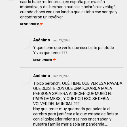
casi lo hace meter preso en españa por evasión
impositiva, y del hermano nunca se aclaró ni investigó
cuando chocó con una lancha que estaba con sangre y
encontraron un revólver.
RESPONDER
Anónimo
junio 19, 2026
Y que tiene que ver lo que escribiste pelotudo...
Y vos que tenes???
RESPONDER
Anónimo
junio 19, 2026
Tipico peronchi, QUÉ TIENE QUE VER ESA PAVADA
QUE DIJISTE CON QUE UNA KUKARDA MALA
PERSONA SALIERA A DECIER QUE MURIÓ EL
PAPÁ DE MESSI, Y QUE POR ESO SE DEBIA
VOLVER DEL MUNDIAL ???
Hay que tener muy quemado por polenta el
cerebro para justificar a la que estaba de fietsta
con el golpeador mientras nos encerraban y
nuestra familia moria sola en pandemia....