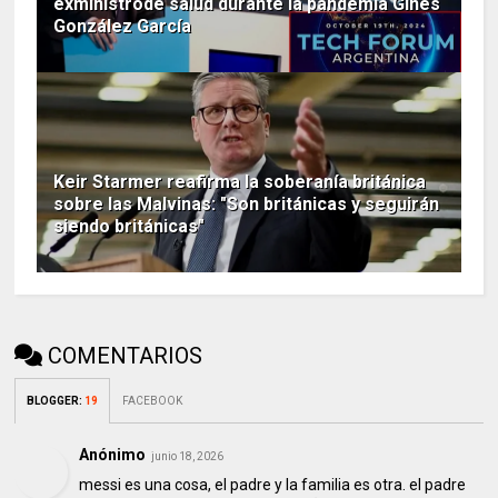
exministrode salud durante la pandemia Ginés
González García
Keir Starmer reafirma la soberanía británica
sobre las Malvinas: "Son británicas y seguirán
siendo británicas"
COMENTARIOS
BLOGGER
:
19
FACEBOOK
Anónimo
junio 18, 2026
messi es una cosa, el padre y la familia es otra. el padre