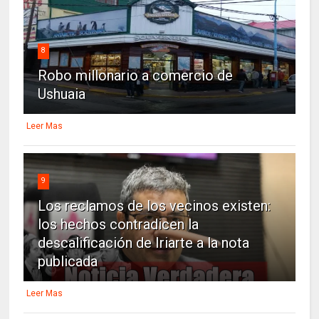
8
Robo millonario a comercio de
Ushuaia
Leer Mas
9
Los reclamos de los vecinos existen:
los hechos contradicen la
descalificación de Iriarte a la nota
publicada
Leer Mas