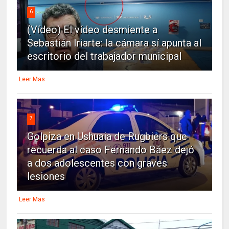
6
(Vídeo) El vídeo desmiente a
Sebastián Iriarte: la cámara sí apunta al
escritorio del trabajador municipal
Leer Mas
7
Golpiza en Ushuaia de Rugbiers que
recuerda al caso Fernando Báez dejó
a dos adolescentes con graves
lesiones
Leer Mas