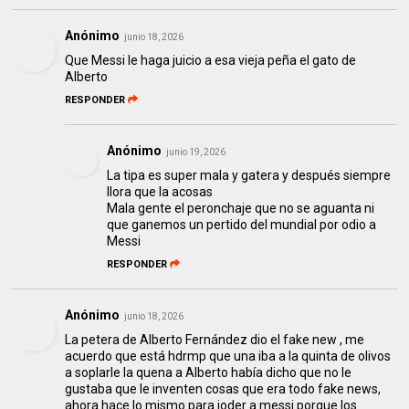
Anónimo
junio 18, 2026
Que Messi le haga juicio a esa vieja peña el gato de
Alberto
RESPONDER
Anónimo
junio 19, 2026
La tipa es super mala y gatera y después siempre
llora que la acosas
Mala gente el peronchaje que no se aguanta ni
que ganemos un pertido del mundial por odio a
Messi
RESPONDER
Anónimo
junio 18, 2026
La petera de Alberto Fernández dio el fake new , me
acuerdo que está hdrmp que una iba a la quinta de olivos
a soplarle la quena a Alberto había dicho que no le
gustaba que le inventen cosas que era todo fake news,
ahora hace lo mismo para joder a messi porque los