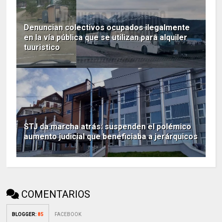
Denuncian colectivos ocupados ilegalmente
en la vía pública que se utilizan para alquiler
tuuristico
STJ da marcha atrás: suspenden el polémico
aumento judicial que beneficiaba a jerárquicos
COMENTARIOS
BLOGGER
:
85
FACEBOOK