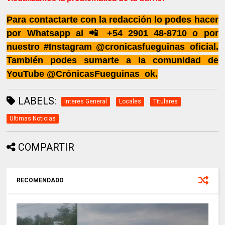
Para contactarte con la redacción lo podes hacer
por Whatsapp al 📲 +54 2901 48-8710 o por
nuestro #Instagram @cronicasfueguinas_oficial.
También podes sumarte a la comunidad de
YouTube @CrónicasFueguinas_ok.
LABELS:
Interes General
Locales
Titulares
Ultimas Noticias
COMPARTIR
RECOMENDADO