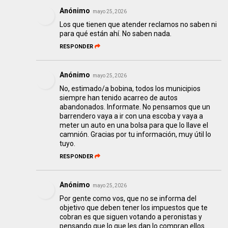
Anónimo
mayo 25, 2026
Los que tienen que atender reclamos no saben ni
para qué están ahí. No saben nada.
RESPONDER
Anónimo
mayo 25, 2026
No, estimado/a bobina, todos los municipios
siempre han tenido acarreo de autos
abandonados. Informate. No pensamos que un
barrendero vaya a ir con una escoba y vaya a
meter un auto en una bolsa para que lo llave el
camnión. Gracias por tu información, muy útil lo
tuyo.
RESPONDER
Anónimo
mayo 25, 2026
Por gente como vos, que no se informa del
objetivo que deben tener los impuestos que te
cobran es que siguen votando a peronistas y
pensando que lo que les dan lo compran ellos.