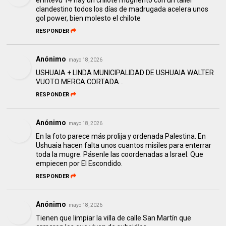
el intevu 14 hay un chilote mugriento con un taller
clandestino todos los días de madrugada acelera unos
gol power, bien molesto el chilote
RESPONDER
Anónimo
mayo 18, 2026
USHUAIA + LINDA MUNICIPALIDAD DE USHUAIA WALTER
VUOTO MERCA CORTADA...
RESPONDER
Anónimo
mayo 18, 2026
En la foto parece más prolija y ordenada Palestina. En
Ushuaia hacen falta unos cuantos misiles para enterrar
toda la mugre. Pásenle las coordenadas a Israel. Que
empiecen por El Escondido.
RESPONDER
Anónimo
mayo 18, 2026
Tienen que limpiar la villa de calle San Martín que