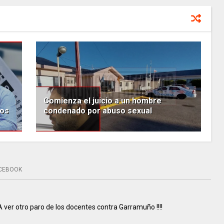
Comienza el juicio a un hombre
zos
condenado por abuso sexual
CEBOOK
A ver otro paro de los docentes contra Garramuño !!!!