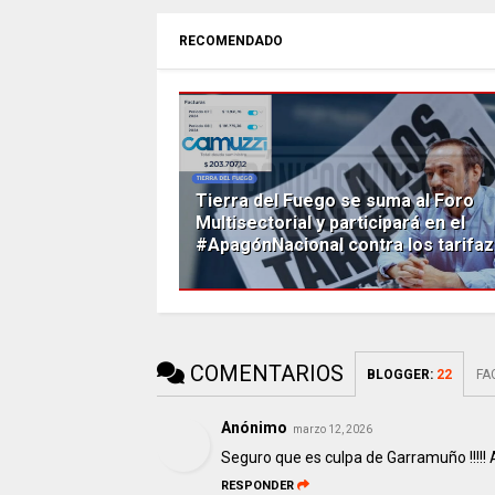
RECOMENDADO
Tierra del Fuego se suma al Foro
Multisectorial y participará en el
#ApagónNacional contra los tarifa
COMENTARIOS
BLOGGER
:
22
FA
Anónimo
marzo 12, 2026
Seguro que es culpa de Garramuño !!!!! 
RESPONDER