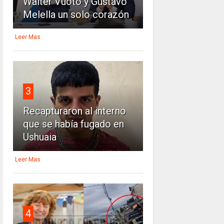
Walter Vuoto y Gustavo
Melella un solo corazón
Leer Mas
3
Recapturaron al interno
que se había fugado en
Ushuaia
Leer Mas
4