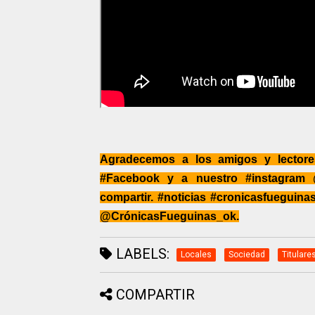
Agradecemos a los amigos y lector
#Facebook y a nuestro #instagram @
compartir. #noticias #cronicasfuegui
@CrónicasFueguinas_ok.
LABELS:
Locales
Sociedad
Titulare
COMPARTIR