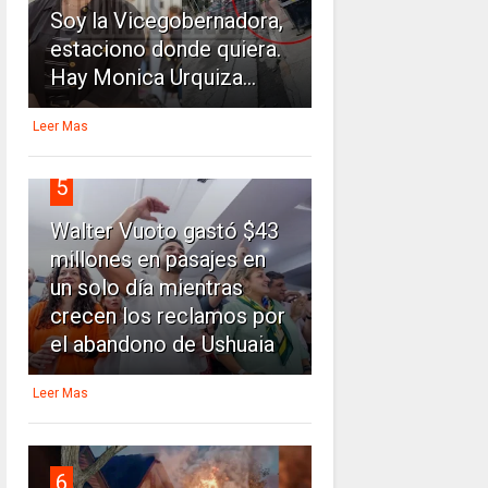
Soy la Vicegobernadora,
estaciono donde quiera.
Hay Monica Urquiza...
Leer Mas
5
Walter Vuoto gastó $43
millones en pasajes en
un solo día mientras
crecen los reclamos por
el abandono de Ushuaia
Leer Mas
6