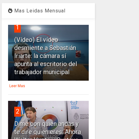
Mas Leidas Mensual
1
(Vídeo) El vídeo
desmiente a Sebastián
Iriarte: la cámara sí
apunta al escritorio del
trabajador municipal
Leer Mas
2
Dime con quien andas y
te dire quien eres: Ahora