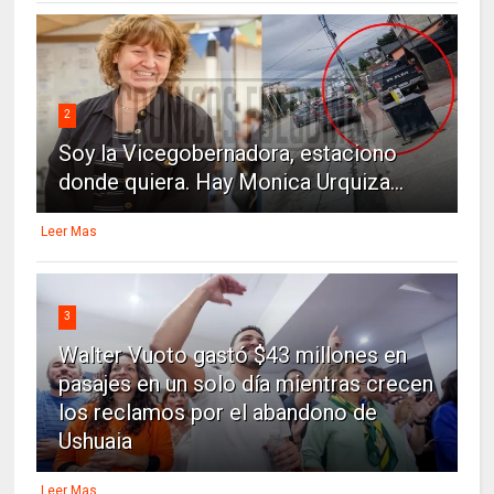
2
Soy la Vicegobernadora, estaciono
donde quiera. Hay Monica Urquiza...
Leer Mas
3
Walter Vuoto gastó $43 millones en
pasajes en un solo día mientras crecen
los reclamos por el abandono de
Ushuaia
Leer Mas