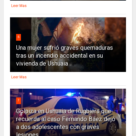
Leer Mas
6
Una mujer sufrió graves quemaduras
tras un incendio accidental en su
vivienda de Ushuaia
Leer Mas
7
Golpiza en Ushuaia de Rugbiers que
recuerda al caso Fernando Báez dejó
a dos adolescentes con graves
lesiones