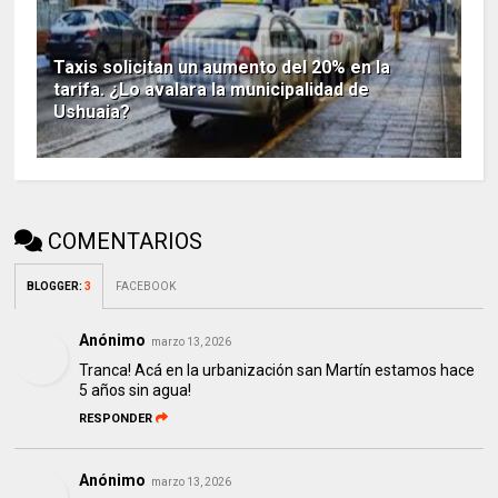
Taxis solicitan un aumento del 20% en la
tarifa. ¿Lo avalara la municipalidad de
Ushuaia?
COMENTARIOS
BLOGGER
:
3
FACEBOOK
Anónimo
marzo 13, 2026
Tranca! Acá en la urbanización san Martín estamos hace
5 años sin agua!
RESPONDER
Anónimo
marzo 13, 2026