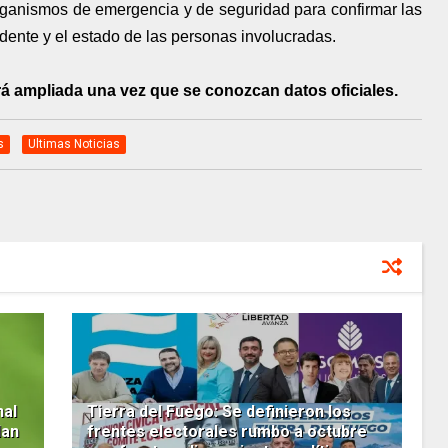
rganismos de emergencia y de seguridad para confirmar las
idente y el estado de las personas involucradas.
erá ampliada una vez que se conozcan datos oficiales.
s
Ultimas Noticias
nal
Tierra del Fuego: Se definieron los
dan
frentes electorales rumbo a octubre