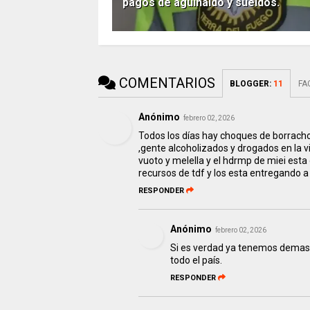
pagos de aguinaldo y sueldos.
COMENTARIOS
BLOGGER
:
11
FA
Anónimo
febrero 02, 2026
Todos los días hay choques de borracho
,gente alcoholizados y drogados en la v
vuoto y melella y el hdrmp de miei esta
recursos de tdf y los esta entregando a 
RESPONDER
Anónimo
febrero 02, 2026
Si es verdad ya tenemos demasi
todo el país.
RESPONDER