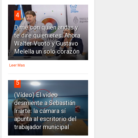
4
Dime con quien andas y
te dire quien eres: Ahora
Walter Vuoto y Gustavo
Melella un solo corazón
Leer Mas
5
(Vídeo) El vídeo
desmiente a Sebastián
Iriarte: la cámara sí
apunta al escritorio del
trabajador municipal