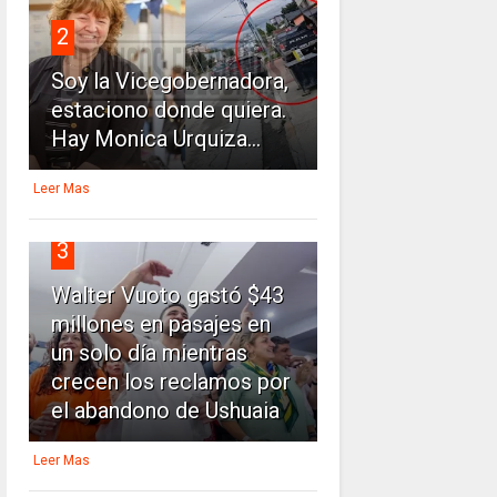
2
Soy la Vicegobernadora,
estaciono donde quiera.
Hay Monica Urquiza...
Leer Mas
3
Walter Vuoto gastó $43
millones en pasajes en
un solo día mientras
crecen los reclamos por
el abandono de Ushuaia
Leer Mas