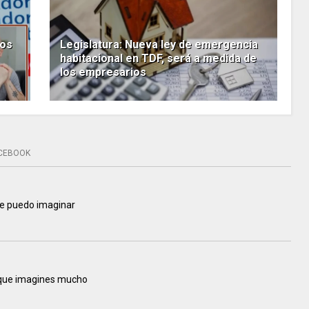
ios
Legislatura: Nueva ley de emergencia
habitacional en TDF, será a medida de
los empresarios
CEBOOK
me puedo imaginar
 que imagines mucho