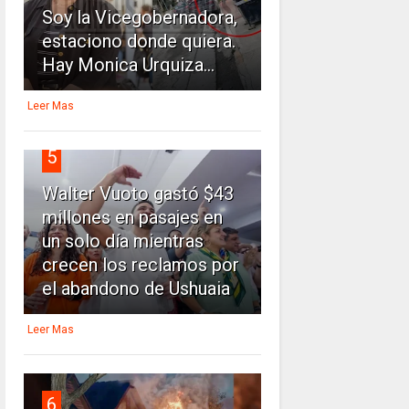
Soy la Vicegobernadora,
estaciono donde quiera.
Hay Monica Urquiza...
Leer Mas
5
Walter Vuoto gastó $43
millones en pasajes en
un solo día mientras
crecen los reclamos por
el abandono de Ushuaia
Leer Mas
6