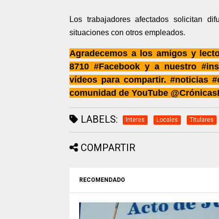
Los trabajadores afectados solicitan di
situaciones con otros empleados.
Agradecemos a los amigos y lect
8710 #Facebook y a nuestro #ins
vídeos para compartir. #noticias 
comunidad de YouTube @Crónicas
LABELS:
Interes
Locales
Titulares
COMPARTIR
RECOMENDADO