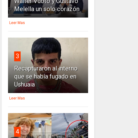
Walter Vuoto y Gustavo
Melella un solo corazón
Leer Mas
3
Recapturaron al interno
que se había fugado en
Ushuaia
Leer Mas
4