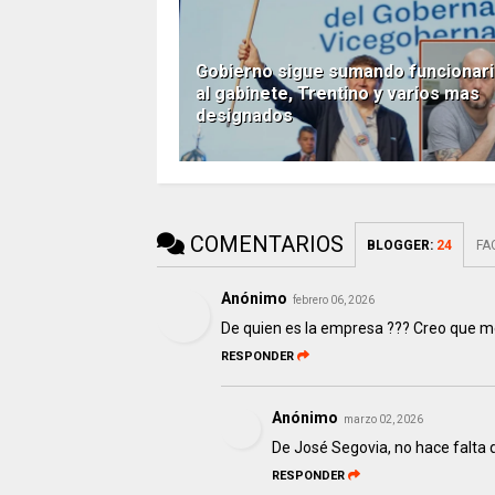
Gobierno sigue sumando funcionar
al gabinete, Trentino y varios mas
designados
COMENTARIOS
BLOGGER
:
24
FA
Anónimo
febrero 06, 2026
De quien es la empresa ??? Creo que 
RESPONDER
Anónimo
marzo 02, 2026
De José Segovia, no hace falta
RESPONDER