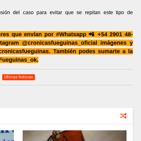
fusión del caso para evitar que se repitan este tipo de
ores que envían por #Whatsapp 📲 +54 2901 48-
tagram @cronicasfueguinas_oficial imágenes y
#cronicasfueguinas. También podes sumarte a la
Fueguinas_ok.
Ultimas Noticias