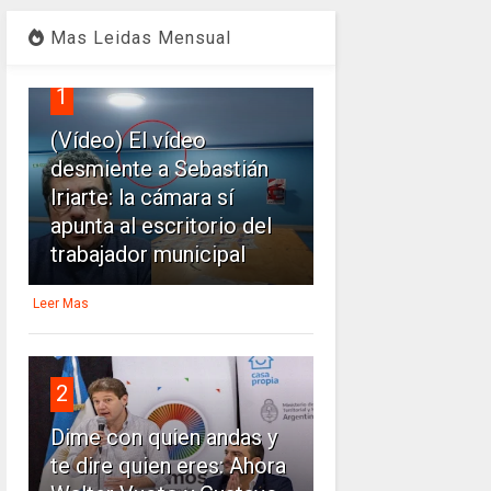
Mas Leidas Mensual
1
(Vídeo) El vídeo
desmiente a Sebastián
Iriarte: la cámara sí
apunta al escritorio del
trabajador municipal
Leer Mas
2
Dime con quien andas y
te dire quien eres: Ahora