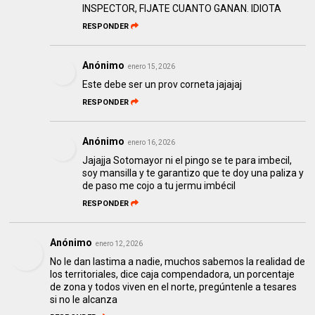
INSPECTOR, FIJATE CUANTO GANAN. IDIOTA
RESPONDER
Anónimo
enero 15, 2026
Este debe ser un prov corneta jajajaj
RESPONDER
Anónimo
enero 16, 2026
Jajajja Sotomayor ni el pingo se te para imbecil,
soy mansilla y te garantizo que te doy una paliza y
de paso me cojo a tu jermu imbécil
RESPONDER
Anónimo
enero 12, 2026
No le dan lastima a nadie, muchos sabemos la realidad de
los territoriales, dice caja compendadora, un porcentaje
de zona y todos viven en el norte, pregúntenle a tesares
si no le alcanza