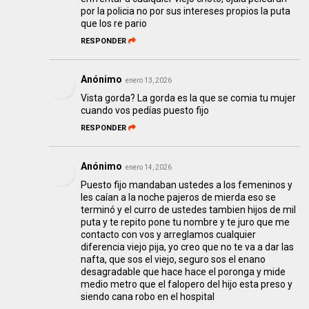
por la policia no por sus intereses propios la puta
que los re pario
RESPONDER
Anónimo
enero 13, 2026
Vista gorda? La gorda es la que se comia tu mujer
cuando vos pedías puesto fijo
RESPONDER
Anónimo
enero 14, 2026
Puesto fijo mandaban ustedes a los femeninos y
les caían a la noche pajeros de mierda eso se
terminó y el curro de ustedes tambien hijos de mil
puta y te repito pone tu nombre y te juro que me
contacto con vos y arreglamos cualquier
diferencia viejo pija, yo creo que no te va a dar las
nafta, que sos el viejo, seguro sos el enano
desagradable que hace hace el poronga y mide
medio metro que el falopero del hijo esta preso y
siendo cana robo en el hospital