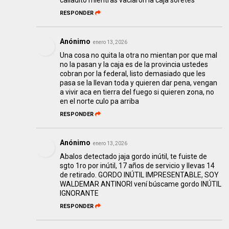
calladito mientras vaciaron la caja soretes
RESPONDER
Anónimo
enero 13, 2026
Una cosa no quita la otra no mientan por que mal
no la pasan y la caja es de la provincia ustedes
cobran por la federal, listo demasiado que les
pasa se la llevan toda y quieren dar pena, vengan
a vivir aca en tierra del fuego si quieren zona, no
en el norte culo pa arriba
RESPONDER
Anónimo
enero 13, 2026
Abalos detectado jaja gordo inútil, te fuiste de
sgto 1ro por inútil, 17 años de servicio y llevas 14
de retirado. GORDO INÚTIL IMPRESENTABLE, SOY
WALDEMAR ANTINORI vení búscame gordo INÚTIL
IGNORANTE
RESPONDER