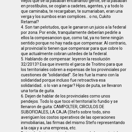
viejos que se la pasaban encanando gente, se la pasaban
en prostíbulos, se cogían a cadetes, agentes, y a todo lo
que caminaba, te recargaban, te sumariaban, eran una
verga y los sumbos eran complices… o no, Cukito
Retamal?
4. Son tan pelotudos, que le ganaron un juicio a la federal
por zona. Por ende, tranquilamente deberían pedirle a
ellos la compesancion que, como tal, ya no tiene ningún
sentido porque no hay nada que compensar. Al contrario,
al provincial lo tienen que compensar para que cobre lo
que actualmente cobran ustedes de la federal.
5. Hablando de compensar: leyeron la resolución
32/2013? Esa que invento el garca de Troitino para que
los territoriales cobren a expensas de los provinciales por
cuestiones de “solidaridad”. Se les fue la mano con la
solidaridad porque incluso fue retroactiva esa
solidaridad.. o lo van a negar? Hijos de puta, se llevaron
una torta de guita.
6. Dejen de hablar de los provinciales como unos
pendejos. Todo lo que toco el territorial lo fundio y se
llenaron de guita: CAMPOLTER, CIRCULOS DE
SUBOFICIALES, LA CAJA (Stefo sobre todo, sino
averigüen los costos operativos de las operaciones
inmobiliarias, las firmas del mismo Stefo representando
a la caja y a una empresa, etc.