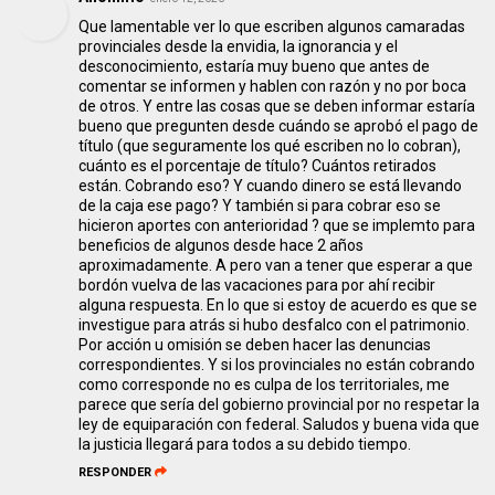
Que lamentable ver lo que escriben algunos camaradas
provinciales desde la envidia, la ignorancia y el
desconocimiento, estaría muy bueno que antes de
comentar se informen y hablen con razón y no por boca
de otros. Y entre las cosas que se deben informar estaría
bueno que pregunten desde cuándo se aprobó el pago de
título (que seguramente los qué escriben no lo cobran),
cuánto es el porcentaje de título? Cuántos retirados
están. Cobrando eso? Y cuando dinero se está llevando
de la caja ese pago? Y también si para cobrar eso se
hicieron aportes con anterioridad ? que se implemto para
beneficios de algunos desde hace 2 años
aproximadamente. A pero van a tener que esperar a que
bordón vuelva de las vacaciones para por ahí recibir
alguna respuesta. En lo que si estoy de acuerdo es que se
investigue para atrás si hubo desfalco con el patrimonio.
Por acción u omisión se deben hacer las denuncias
correspondientes. Y si los provinciales no están cobrando
como corresponde no es culpa de los territoriales, me
parece que sería del gobierno provincial por no respetar la
ley de equiparación con federal. Saludos y buena vida que
la justicia llegará para todos a su debido tiempo.
RESPONDER