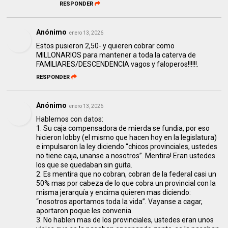
RESPONDER
Anónimo
enero 13, 2026
Estos pusieron 2,50- y quieren cobrar como
MILLONARIOS para mantener a toda la caterva de
FAMILIARES/DESCENDENCIA vagos y faloperos!!!!!!.
RESPONDER
Anónimo
enero 13, 2026
Hablemos con datos:
1. Su caja compensadora de mierda se fundia, por eso
hicieron lobby (el mismo que hacen hoy en la legislatura)
e impulsaron la ley diciendo “chicos provinciales, ustedes
no tiene caja, unanse a nosotros”. Mentira! Eran ustedes
los que se quedaban sin guita.
2. Es mentira que no cobran, cobran de la federal casi un
50% mas por cabeza de lo que cobra un provincial con la
misma jerarquía y encima quieren mas diciendo:
“nosotros aportamos toda la vida”. Vayanse a cagar,
aportaron poque les convenia.
3. No hablen mas de los provinciales, ustedes eran unos