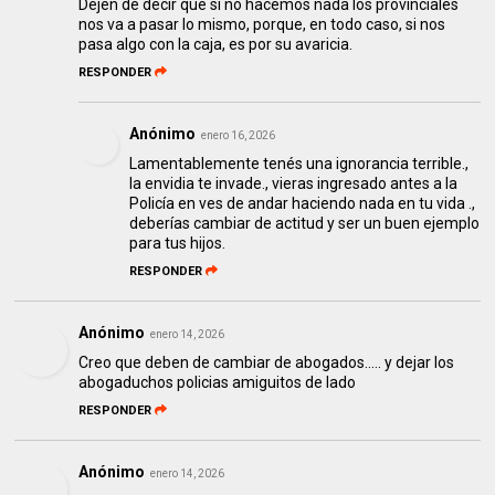
Dejen de decir que si no hacemos nada los provinciales
nos va a pasar lo mismo, porque, en todo caso, si nos
pasa algo con la caja, es por su avaricia.
RESPONDER
Anónimo
enero 16, 2026
Lamentablemente tenés una ignorancia terrible.,
la envidia te invade., vieras ingresado antes a la
Policía en ves de andar haciendo nada en tu vida .,
deberías cambiar de actitud y ser un buen ejemplo
para tus hijos.
RESPONDER
Anónimo
enero 14, 2026
Creo que deben de cambiar de abogados..... y dejar los
abogaduchos policias amiguitos de lado
RESPONDER
Anónimo
enero 14, 2026