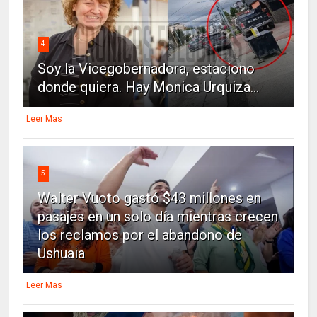
4
Soy la Vicegobernadora, estaciono
donde quiera. Hay Monica Urquiza...
Leer Mas
5
Walter Vuoto gastó $43 millones en
pasajes en un solo día mientras crecen
los reclamos por el abandono de
Ushuaia
Leer Mas