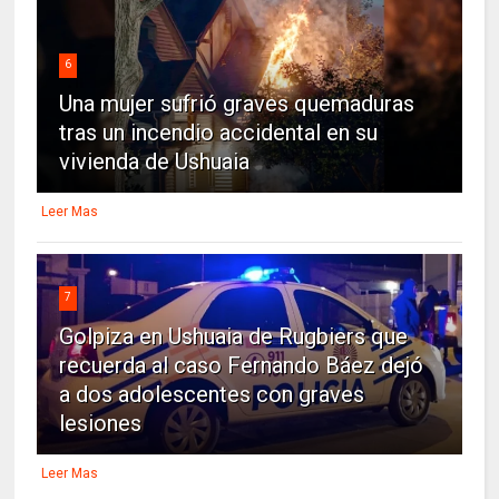
6
Una mujer sufrió graves quemaduras
tras un incendio accidental en su
vivienda de Ushuaia
Leer Mas
7
Golpiza en Ushuaia de Rugbiers que
recuerda al caso Fernando Báez dejó
a dos adolescentes con graves
lesiones
Leer Mas