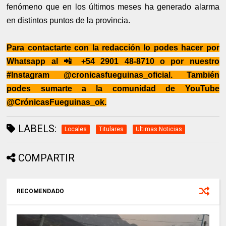
fenómeno que en los últimos meses ha generado alarma
en distintos puntos de la provincia.
Para contactarte con la redacción lo podes hacer por
Whatsapp al 📲 +54 2901 48-8710 o por nuestro
#Instagram @cronicasfueguinas_oficial. También
podes sumarte a la comunidad de YouTube
@CrónicasFueguinas_ok.
LABELS:
Locales
Titulares
Ultimas Noticias
COMPARTIR
RECOMENDADO