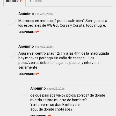
BLOGGER
:
11
FACEBOOK
Anónimo
enero 22, 2026
Marrones en moto, qué puede salir bien? Son iguales a
los especiales de VW Gol, Corsa y Corsita, todo mugre.
RESPONDER
Anónimo
enero 22, 2026
Aquí en el centro a las 12/1 y a las 4hh de la madrugada
hay motivos poronga sin caño de escape.... Los
polos/zorros deberían dejar de pasear y intervenir
seriamente
RESPONDER
Anónimo
enero 22, 2026
de que pais sos viejo? polos/zorros? de donde
mierda saliste muerto de hambre?
Y intervenir, se dice E intervenir.
aqui, de donde chota sos?
RESPONDER