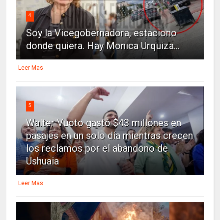
4
Soy la Vicegobernadora, estaciono
donde quiera. Hay Monica Urquiza...
Leer Mas
5
Walter Vuoto gastó $43 millones en
pasajes en un solo día mientras crecen
los reclamos por el abandono de
Ushuaia
Leer Mas