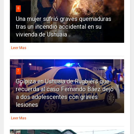
6
Una mujer sufrió graves quemaduras
tras un incendio accidental en su
vivienda de Ushuaia
Leer Mas
7
Golpiza en Ushuaia de Rugbiers que
recuerda al caso Fernando Báez dejó
a dos adolescentes con graves
lesiones
Leer Mas