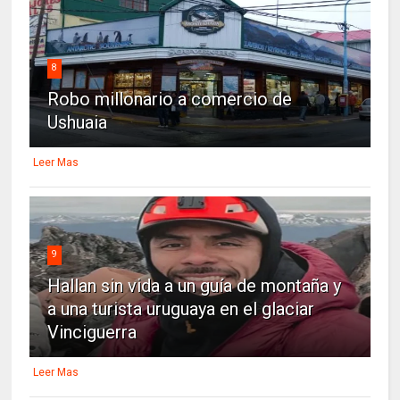
8
Robo millonario a comercio de
Ushuaia
Leer Mas
9
Hallan sin vida a un guía de montaña y
a una turista uruguaya en el glaciar
Vinciguerra
Leer Mas