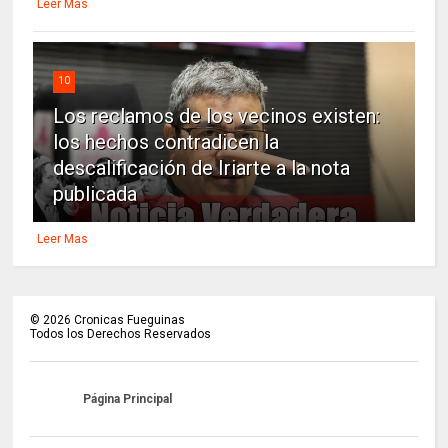
Leer Mas
10
Los reclamos de los vecinos existen:
los hechos contradicen la
descalificación de Iriarte a la nota
publicada
Leer Mas
©
2026
Cronicas Fueguinas
Todos los Derechos Reservados
Página Principal