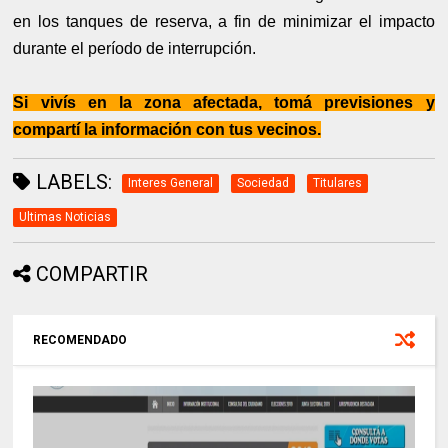
en los tanques de reserva, a fin de minimizar el impacto
durante el período de interrupción.
Si vivís en la zona afectada, tomá previsiones y
compartí la información con tus vecinos.
LABELS:
Interes General
Sociedad
Titulares
Ultimas Noticias
COMPARTIR
RECOMENDADO