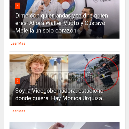
2
Dime con quien andas y te dire quien
eres: Ahora Walter Vuoto y Gustavo
Melella un solo corazón
Leer Mas
3
Soy la Vicegobernadora, estaciono
donde quiera. Hay Monica Urquiza...
Leer Mas