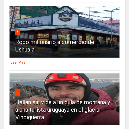
8
Robo millonario a comercio de
Ushuaia
Leer Mas
9
Hallan sin vida a un guía de montaña y
a una turista uruguaya en el glaciar
Vinciguerra