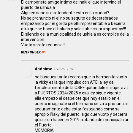
El camporista amigo intimo de Inaki el que intervino el
puerto de ushuaia
Alguien sabe si el intendente esta en la ciudad?
No se pronuncio ni el no su sequito de decerebrados
empezando por el gordo pelolli impresentable o becerra
otra que se hace el boludo y solo sabe crear impuestos!!!
El silencio de la municipalidad de ushiaia es complice de la
intervencion
Vuoto sorete renuncia!!!
RESPONDER
Anónimo
enero 29, 2026
no busques tanto recorda que la hermanita vuoto
la vicky es la que impulso con ATE la ley de
fortalecimiento de la OSEF quitandole el superavit
a PUERTOS 2024/2025 y esa ley sigue vigente.
ella empezo el despelote que hoy estallo en el
puerto imaginate si el hermano se va a pronunciar
seguramente debe estar festejando como se
apropio Iñaky del puerto. algo que vuoto y becerra
quisieron hacer en 2019 tratando de municipalizar
el Puerto.
MEMORIA