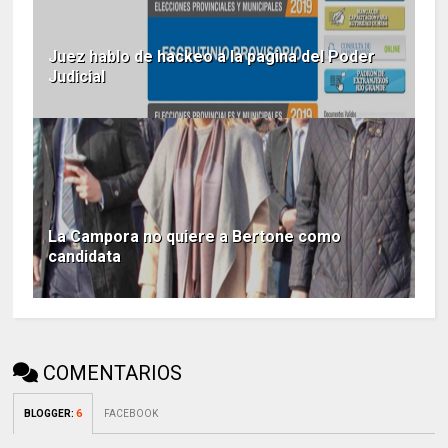
Juez hablo de hackeo a la pagina del Poder
Judicial
La Campora no quiere a Bertone como
candidata
COMENTARIOS
BLOGGER
:
6
FACEBOOK