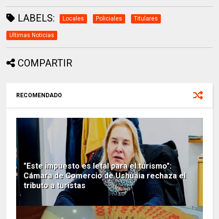
LABELS:
Locales
Policiales
Titulares
Ultimas Noticias
COMPARTIR
RECOMENDADO
"Este impuesto es letal para el turismo":
Cámara de Comercio de Ushuaia rechaza el
tributo a turistas