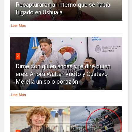
Recapturaron al interno que se había
fugado en Ushuaia
Leer Mas
2
Dime con quien andas y te dire quien
eres: Ahora Walter Vuoto y Gustavo
Melella un solo corazón
Leer Mas