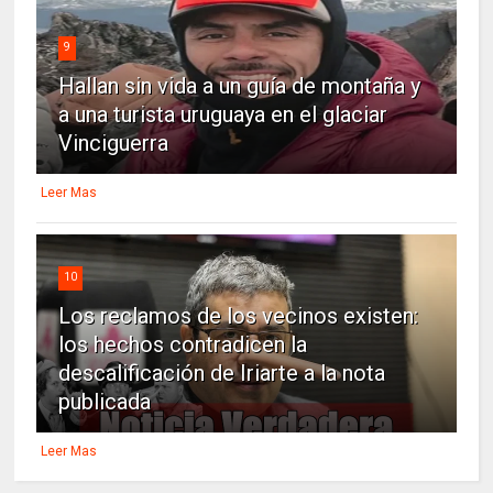
9
Hallan sin vida a un guía de montaña y
a una turista uruguaya en el glaciar
Vinciguerra
Leer Mas
10
Los reclamos de los vecinos existen:
los hechos contradicen la
descalificación de Iriarte a la nota
publicada
Leer Mas