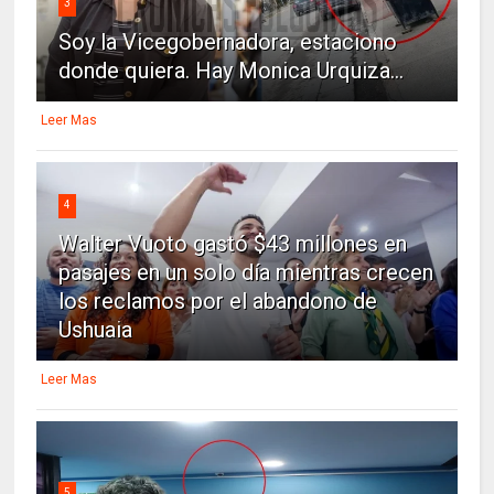
3
Soy la Vicegobernadora, estaciono
donde quiera. Hay Monica Urquiza...
Leer Mas
4
Walter Vuoto gastó $43 millones en
pasajes en un solo día mientras crecen
los reclamos por el abandono de
Ushuaia
Leer Mas
5