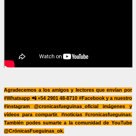
Agradecemos a los amigos y lectores que envían por
#Whatsapp 📲 +54 2901 48-8710 #Facebook y a nuestro
#instagram @cronicasfueguinas_oficial imágenes y
vídeos para compartir. #noticias #cronicasfueguinas.
También podes sumarte a la comunidad de YouTube
@CrónicasFueguinas_ok.