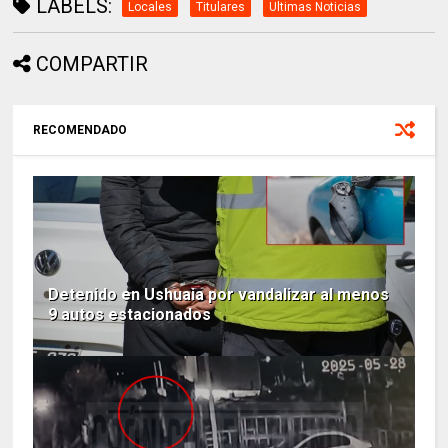
LABELS:
Locales
Titulares
Ultimas Noticias
COMPARTIR
RECOMENDADO
Detenido en Ushuaia por vandalizar al menos
9 autos estacionados