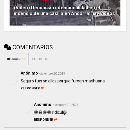
(Vídeo) Denuncian intencionalidad en el
incendio de una casilla en Andorra: hay vídeos
COMENTARIOS
BLOGGER
:
13
FACEBOOK
Anónimo
diciembre 20, 2025
Seguro fueron ellos porque fuman marihuana
RESPONDER
Anónimo
diciembre 20, 2025
😅😅😅😅 ridicul@
RESPONDER