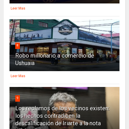
Leer Mas
8
Robo millonario a comercio de
Ushuaia
Leer Mas
9
Los reclamos de los vecinos existen:
los hechos contradicen la
descalificación de Iriarte a la nota