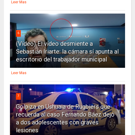
Leer Mas
6
(Vídeo) El vídeo desmiente a
Sebastián Iriarte: la cámara sí apunta al
escritorio del trabajador municipal
Leer Mas
7
Golpiza en Ushuaia de Rugbiers que
recuerda al caso Fernando Báez dejó
a dos adolescentes con graves
lesiones