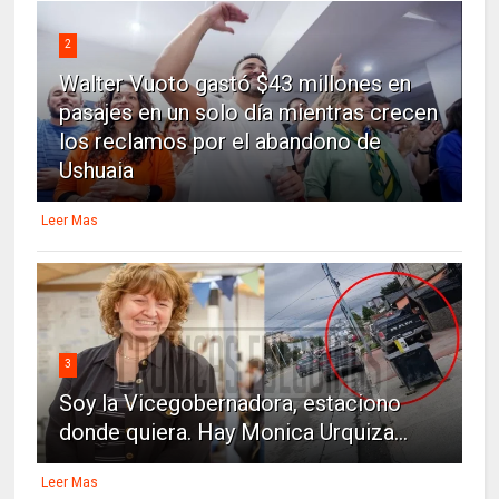
2
Walter Vuoto gastó $43 millones en
pasajes en un solo día mientras crecen
los reclamos por el abandono de
Ushuaia
Leer Mas
3
Soy la Vicegobernadora, estaciono
donde quiera. Hay Monica Urquiza...
Leer Mas