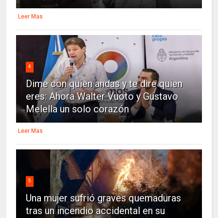
Leer Mas
4
Dime con quien andas y te dire quien
eres: Ahora Walter Vuoto y Gustavo
Melella un solo corazón
Leer Mas
5
Una mujer sufrió graves quemaduras
tras un incendio accidental en su