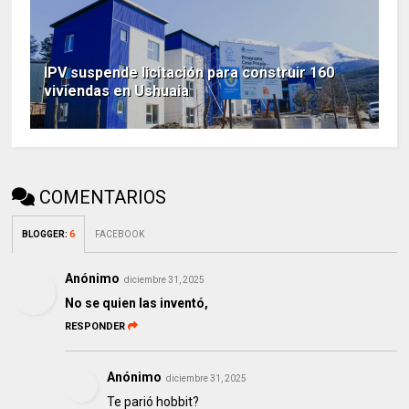
IPV suspende licitación para construir 160
viviendas en Ushuaia
COMENTARIOS
BLOGGER
:
6
FACEBOOK
Anónimo
diciembre 31, 2025
No se quien las inventó,
RESPONDER
Anónimo
diciembre 31, 2025
Te parió hobbit?