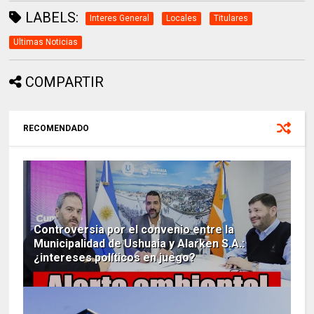
LABELS:
Interes General
Locales
Titulares
Ultimas Noticias
COMPARTIR
RECOMENDADO
Controversia por el convenio entre la
Municipalidad de Ushuaia y Alarken S.A.:
¿intereses políticos en juego?