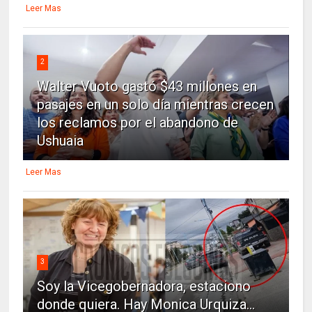
Leer Mas
2
Walter Vuoto gastó $43 millones en
pasajes en un solo día mientras crecen
los reclamos por el abandono de
Ushuaia
Leer Mas
3
Soy la Vicegobernadora, estaciono
donde quiera. Hay Monica Urquiza...