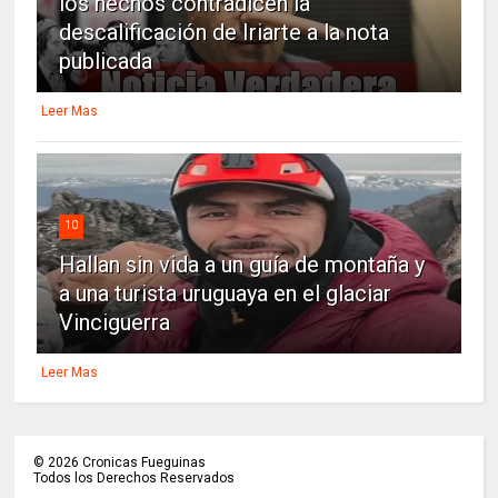
los hechos contradicen la
descalificación de Iriarte a la nota
publicada
Leer Mas
10
Hallan sin vida a un guía de montaña y
a una turista uruguaya en el glaciar
Vinciguerra
Leer Mas
©
2026
Cronicas Fueguinas
Todos los Derechos Reservados