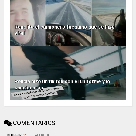
Renolito el camionero fueguino que se hizo
viral
Policia hizo un tik tok con el uniforme y lo
sancionaron
COMENTARIOS
BLOGGER
:
19
FACEBOOK