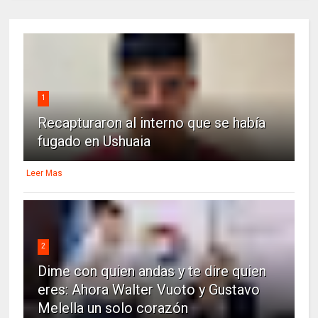
1
Recapturaron al interno que se había
fugado en Ushuaia
Leer Mas
2
Dime con quien andas y te dire quien
eres: Ahora Walter Vuoto y Gustavo
Melella un solo corazón