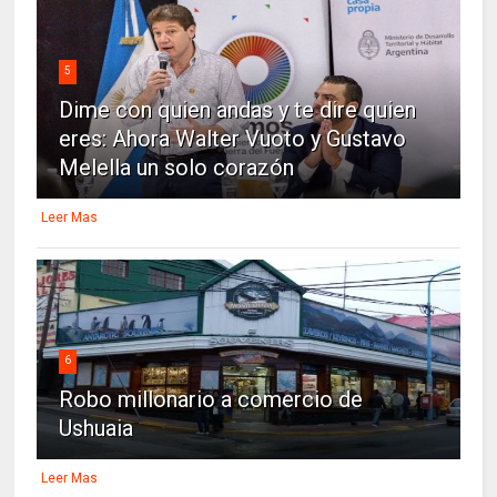
5
Dime con quien andas y te dire quien
eres: Ahora Walter Vuoto y Gustavo
Melella un solo corazón
Leer Mas
6
Robo millonario a comercio de
Ushuaia
Leer Mas