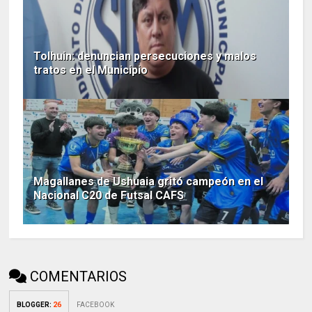
Tolhuin: denuncian persecuciones y malos
tratos en el Municipio
Magallanes de Ushuaia gritó campeón en el
Nacional C20 de Futsal CAFS
COMENTARIOS
BLOGGER
:
26
FACEBOOK