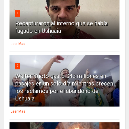
1
Recapturaron al interno que se había
fugado en Ushuaia
Leer Mas
2
Walter Vuoto gastó $43 millones en
pasajes en un solo día mientras crecen
los reclamos por el abandono de
Ushuaia
Leer Mas