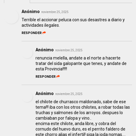
Anónimo
noviembre 25, 2025
Terrible el accionar peluca con sus desastres a diario y
actividades ilegales.
RESPONDER
Anónimo
noviembre 25, 2025
renuncia melella, andate a el norte a hacerte
tratar del sida galopante que tenes, y andate de
esta Provincia!!!!!
RESPONDER
Anónimo
noviembre 25, 2025
el chilote de churrasco maldonado, sabe de ese
tema!!! iba con los otros chilotes, a robar todas las
truchas y salmones de los arroyos..despues lo
cambiaban por falopa y vino..
encima este chilote, anda libre, y cobra del
cornudo del huevo duro, es el perrito faldero de
este chorro alias el infertil! siga la joda nomas....