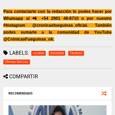
Para contactarte con la redacción lo podes hacer por
Whatsapp al 📲 +54 2901 48-8710 o por nuestro
#Instagram @cronicasfueguinas_oficial. También
podes sumarte a la comunidad de YouTube
@CrónicasFueguinas_ok.
LABELS:
Locales
Sociedad
Titulares
Ultimas Noticias
COMPARTIR
RECOMENDADO