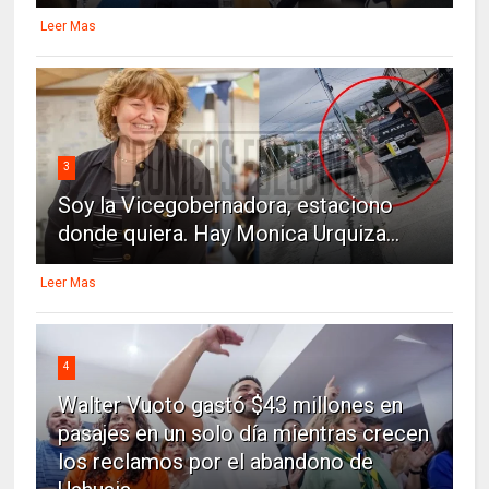
Leer Mas
3
Soy la Vicegobernadora, estaciono
donde quiera. Hay Monica Urquiza...
Leer Mas
4
Walter Vuoto gastó $43 millones en
pasajes en un solo día mientras crecen
los reclamos por el abandono de