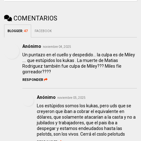
COMENTARIOS
BLOGGER
:
47
FACEBOOK
Anónimo
noviembre 04, 2025
Un puntazo en el cuello y despedido... la culpa es de Miley
.... que estúpidos los kukas . La muerte de Matias
Rodriguez también fue culpa de Miley??? Miles fíe
gorreador????
RESPONDER
Anónimo
noviembre 05, 2025
Los estúpidos somos los kukas, pero uds que se
creyeron que iban a cobrar el equivalente en
dólares, que solamente atacarían a la casta y no a
jubilados y trabajadores, que el pais iba a
despegar y estamos endeudados hasta las
pelotds, son los vivos. Cerrá el csslo pelotuds