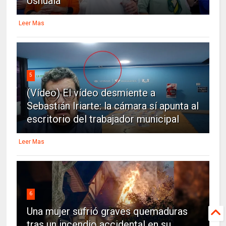
Ushuaia
Leer Mas
5
(Vídeo) El vídeo desmiente a
Sebastián Iriarte: la cámara sí apunta al
escritorio del trabajador municipal
Leer Mas
6
Una mujer sufrió graves quemaduras
tras un incendio accidental en su