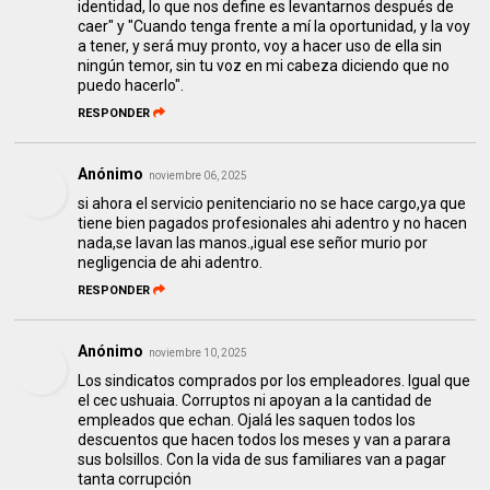
identidad, lo que nos define es levantarnos después de
caer" y "Cuando tenga frente a mí la oportunidad, y la voy
a tener, y será muy pronto, voy a hacer uso de ella sin
ningún temor, sin tu voz en mi cabeza diciendo que no
puedo hacerlo".
RESPONDER
Anónimo
noviembre 06, 2025
si ahora el servicio penitenciario no se hace cargo,ya que
tiene bien pagados profesionales ahi adentro y no hacen
nada,se lavan las manos.,igual ese señor murio por
negligencia de ahi adentro.
RESPONDER
Anónimo
noviembre 10, 2025
Los sindicatos comprados por los empleadores. Igual que
el cec ushuaia. Corruptos ni apoyan a la cantidad de
empleados que echan. Ojalá les saquen todos los
descuentos que hacen todos los meses y van a parara
sus bolsillos. Con la vida de sus familiares van a pagar
tanta corrupción