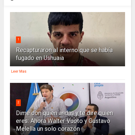
1
Recapturaron al interno que se había
fugado en Ushuaia
Leer Mas
2
Dime con quien andas y te dire quien
eres: Ahora Walter Vuoto y Gustavo
Melella un solo corazón