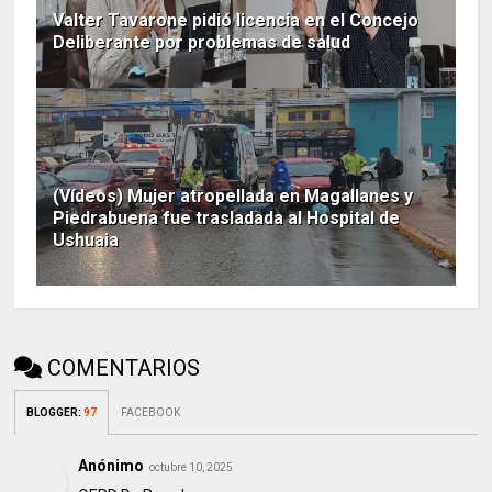
Valter Tavarone pidió licencia en el Concejo
Deliberante por problemas de salud
(Vídeos) Mujer atropellada en Magallanes y
Piedrabuena fue trasladada al Hospital de
Ushuaia
COMENTARIOS
BLOGGER
:
97
FACEBOOK
Anónimo
octubre 10, 2025