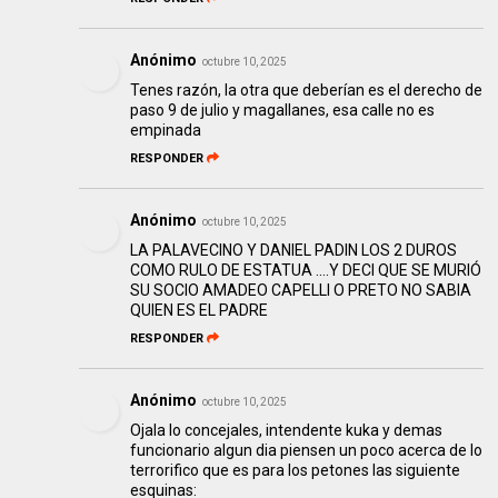
Anónimo
octubre 10, 2025
Tenes razón, la otra que deberían es el derecho de
paso 9 de julio y magallanes, esa calle no es
empinada
RESPONDER
Anónimo
octubre 10, 2025
LA PALAVECINO Y DANIEL PADIN LOS 2 DUROS
COMO RULO DE ESTATUA ….Y DECI QUE SE MURIÓ
SU SOCIO AMADEO CAPELLI O PRETO NO SABIA
QUIEN ES EL PADRE
RESPONDER
Anónimo
octubre 10, 2025
Ojala lo concejales, intendente kuka y demas
funcionario algun dia piensen un poco acerca de lo
terrorifico que es para los petones las siguiente
esquinas: