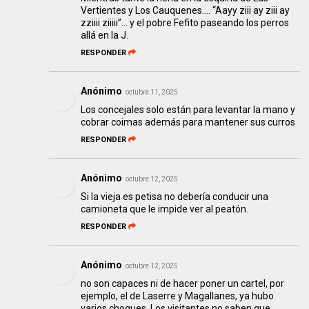
Vertientes y Los Cauquenes…. “Aayy ziii ay ziii ay
zziiii ziiiii”… y el pobre Fefito paseando los perros
allá en la J.
RESPONDER
Anónimo
octubre 11, 2025
Los concejales solo están para levantar la mano y
cobrar coimas además para mantener sus curros
RESPONDER
Anónimo
octubre 12, 2025
Si la vieja es petisa no debería conducir una
camioneta que le impide ver al peatón.
RESPONDER
Anónimo
octubre 12, 2025
no son capaces ni de hacer poner un cartel, por
ejemplo, el de Laserre y Magallanes, ya hubo
varios choques. Los visitantes no saben que