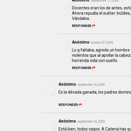
Anónimo
septiembre 17, 2025
Docentes eran los de antes, es
Ahora repudia el suéter. Inútile
Vándalos.
RESPONDER
Anónimo
octubre 07, 2025
Lo q faltaba, agrede un hombre
violentos que al apollar la cab
horrenda vida con sueño.
RESPONDER
Anónimo
septiembre 16, 2025
Es la década ganada, los padres domina
RESPONDER
Anónimo
septiembre 16, 2025
Está bien, todos vagos. A Catena hay q