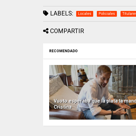
LABELS:
Locales
Policiales
Titulare
COMPARTIR
RECOMENDADO
Vuoto esperaba que la plata la man
Cristina