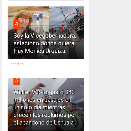
4
Soy la Vicegobernadora,
estaciono donde quiera.
Hay Monica Urquiza...
Leer Mas
5
Walter Vuoto gastó $43
millones en pasajes en
un solo día mientras
crecen los reclamos por
el abandono de Ushuaia