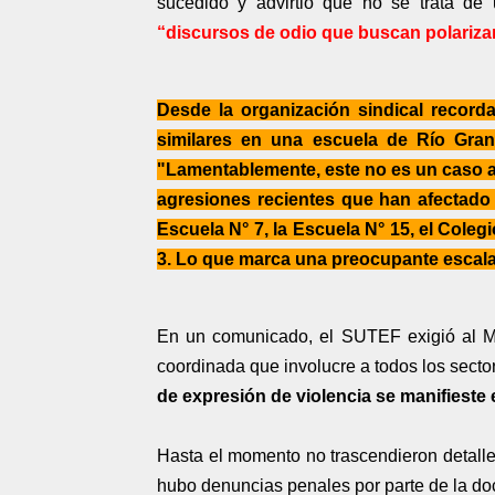
sucedido y advirtió que no se trata de
“discursos de odio que buscan polarizar
Desde la organización sindical record
similares en una escuela de
Río Gran
"Lamentablemente, este no es un caso ai
agresiones recientes que han afectado 
Escuela N° 7, la Escuela N° 15, el Cole
3. L
o que marca una preocupante escalad
En un comunicado, el SUTEF exigió al Min
coordinada que involucre a todos los secto
de expresión de violencia se manifieste 
Hasta el momento no trascendieron detalle
hubo denuncias penales por parte de la do