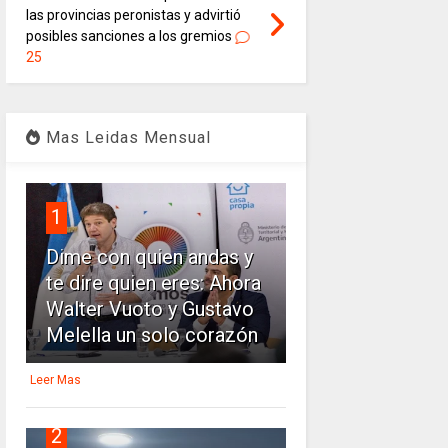
las provincias peronistas y advirtió
posibles sanciones a los gremios
25
Mas Leidas Mensual
1
Dime con quien andas y
te dire quien eres: Ahora
Walter Vuoto y Gustavo
Melella un solo corazón
Leer Mas
2