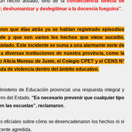
 un hecho aislado, sino de la
consecuencia directa de
, deshumanizar y deslegitimar a la docencia fueguina”.
aron que días atrás ya se habían registrado episodios
de y que son varios los hechos que viene sucedio,
slado. Este incidente se suma a una alarmante serie de
a diversas instituciones de nuestra provincia, como la
gio Alicia Moreau de Justo, el Colegio CPET y el CENS N°
a de violencia dentro del ámbito educativo.
isterio de Educación provincial una respuesta integral y
res del Estado.
“Es necesario prevenir que cualquier tipo
en las escuelas”, reclamaron.
s oficiales sobre cómo se desencadenaron los hechos ni si
cente agredida.