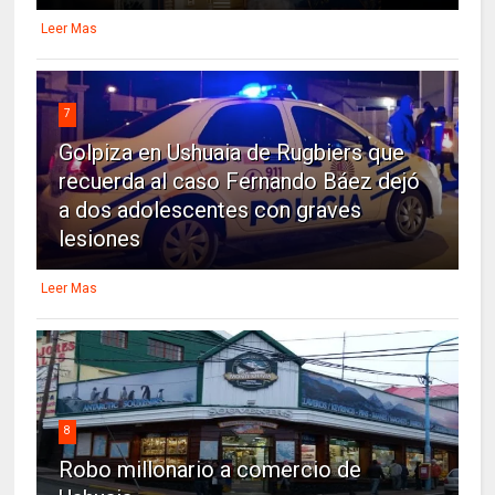
Leer Mas
7
Golpiza en Ushuaia de Rugbiers que
recuerda al caso Fernando Báez dejó
a dos adolescentes con graves
lesiones
Leer Mas
8
Robo millonario a comercio de