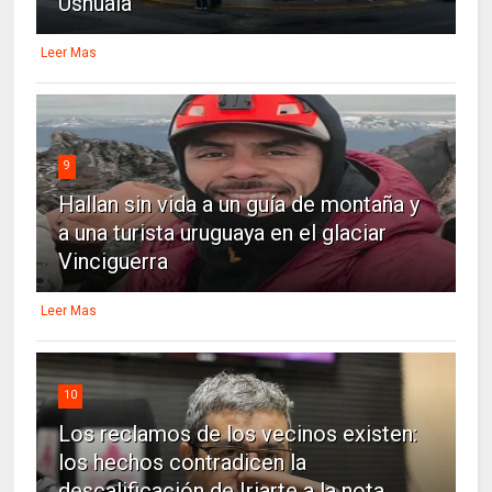
Ushuaia
Leer Mas
9
Hallan sin vida a un guía de montaña y
a una turista uruguaya en el glaciar
Vinciguerra
Leer Mas
10
Los reclamos de los vecinos existen:
los hechos contradicen la
descalificación de Iriarte a la nota