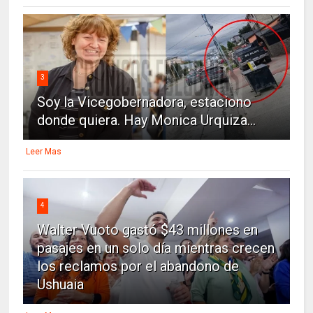
3
Soy la Vicegobernadora, estaciono
donde quiera. Hay Monica Urquiza...
Leer Mas
4
Walter Vuoto gastó $43 millones en
pasajes en un solo día mientras crecen
los reclamos por el abandono de
Ushuaia