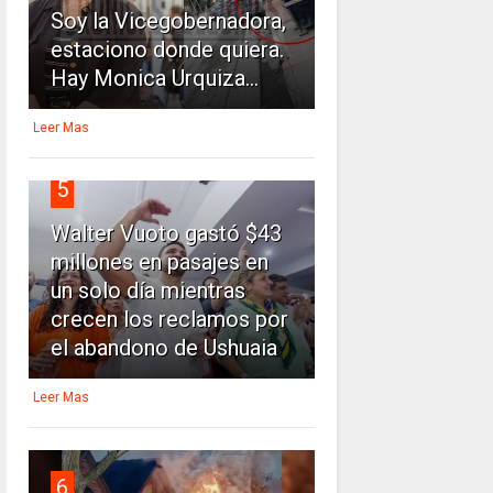
Soy la Vicegobernadora,
estaciono donde quiera.
Hay Monica Urquiza...
Leer Mas
5
Walter Vuoto gastó $43
millones en pasajes en
un solo día mientras
crecen los reclamos por
el abandono de Ushuaia
Leer Mas
6