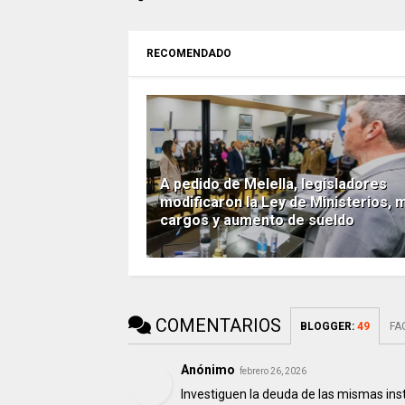
RECOMENDADO
A pedido de Melella, legisladores
modificaron la Ley de Ministerios, 
cargos y aumento de sueldo
COMENTARIOS
BLOGGER
:
49
FA
Anónimo
febrero 26, 2026
Investiguen la deuda de las mismas ins