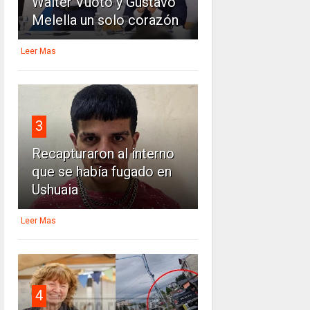
Walter Vuoto y Gustavo
Melella un solo corazón
Leer Mas
3
Recapturaron al interno
que se había fugado en
Ushuaia
Leer Mas
4