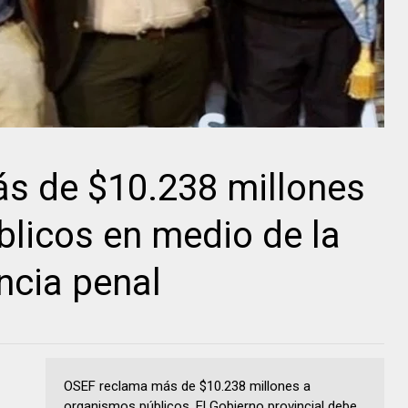
s de $10.238 millones
licos en medio de la
ncia penal
OSEF reclama más de $10.238 millones a
organismos públicos. El Gobierno provincial debe