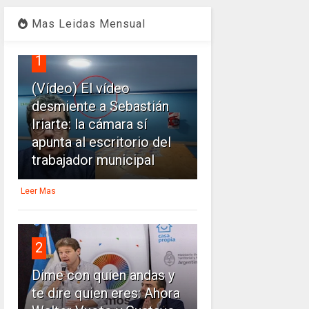
Mas Leidas Mensual
1
(Vídeo) El vídeo
desmiente a Sebastián
Iriarte: la cámara sí
apunta al escritorio del
trabajador municipal
Leer Mas
2
Dime con quien andas y
te dire quien eres: Ahora