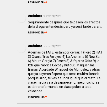
RESPONDER
Anónimo
febrero 20, 2026
Seguramente después que te pasen los efectos
de la droga entenderás pero ya será tarde para ti.
RESPONDER
Anónimo
febrero 20, 2026
Además de FATE, están por cerrar: 1) Ford 2) FIAT
3) Granja Tres Arroyos 4) La Anonima 5) NewSan
6) Mauro Sergio 7) Essen 8) Alfajores Otito 9) la
txtil que fabrica Cocot y Dufour… y siguen las
firmas. Acordade Whirpool, de Mondelez y otras
que ya cayeron Espero que seas multimillonario
porque si no, te vas a fundir igual que el resto. La
clase media va a desaparecer o, mejor dicho, se
está transformando en clase pobre a toda
velocidad.
RESPONDER