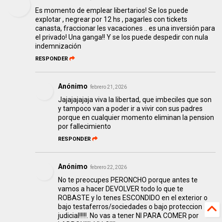
Es momento de emplear libertarios! Se los puede
explotar , negrear por 12 hs , pagarles con tickets
canasta, fraccionar les vacaciones .. es una inversión para
el privado! Una ganga!! Y se los puede despedir con nula
indemnización
RESPONDER
Anónimo
febrero 21, 2026
Jajajajajaja viva la libertad, que imbeciles que son
y tampoco van a poder ir a vivir con sus padres
porque en cualquier momento eliminan la pension
por fallecimiento
RESPONDER
Anónimo
febrero 22, 2026
No te preocupes PERONCHO porque antes te
vamos a hacer DEVOLVER todo lo que te
ROBASTE y lo tenes ESCONDIDO en el exterior o
bajo testaferros/sociedades o bajo proteccion
judicial!!!!!. No vas a tener NI PARA COMER por