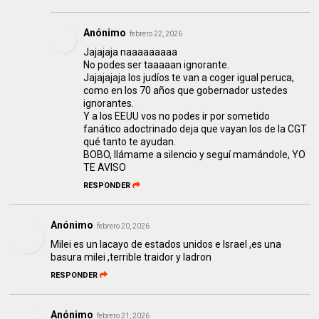
Anónimo
febrero 22, 2026
Jajajaja naaaaaaaaa
No podes ser taaaaan ignorante.
Jajajajaja los judíos te van a coger igual peruca,
como en los 70 años que gobernador ustedes
ignorantes.
Y a los EEUU vos no podes ir por sometido
fanático adoctrinado deja que vayan los de la CGT
qué tanto te ayudan.
BOBO, llámame a silencio y seguí mamándole, YO
TE AVISO
RESPONDER
Anónimo
febrero 20, 2026
Milei es un lacayo de estados unidos e Israel ,es una
basura milei ,terrible traidor y ladron
RESPONDER
Anónimo
febrero 21, 2026