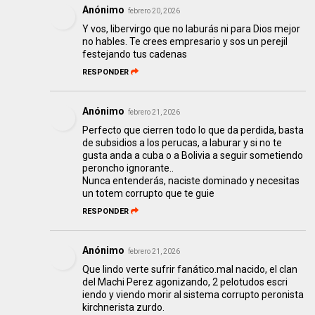
Anónimo
febrero 20, 2026
Y vos, libervirgo que no laburás ni para Dios mejor
no hables. Te crees empresario y sos un perejil
festejando tus cadenas
RESPONDER
Anónimo
febrero 21, 2026
Perfecto que cierren todo lo que da perdida, basta
de subsidios a los perucas, a laburar y si no te
gusta anda a cuba o a Bolivia a seguir sometiendo
peroncho ignorante..
Nunca entenderás, naciste dominado y necesitas
un totem corrupto que te guie
RESPONDER
Anónimo
febrero 21, 2026
Que lindo verte sufrir fanático.mal nacido, el clan
del Machi Perez agonizando, 2 pelotudos escri
iendo y viendo morir al sistema corrupto peronista
kirchnerista zurdo.