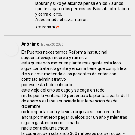
laburar y si ko ye alcanza pensa en los 70 años
que te cagaron los peronistas. Búscate otro laburo
y cerra el orto.
Adoctrinado el raza marrón.
RESPONDER
Anónimo
febrero 20, 2026
En Puertos necesitamos Reforma Institucinal
saquen al çviejo muercia y ramirez
esta queriendo meter en planta mas gente esta loco
sigue contratando gente y encima tiene que cumplirle a
dia y a emir metiendo a los parientes de entos con
contrato administrativo
por eso esta todo calmado
este viejo del orto se cago y se caga en todo
metio por la ventana 12 personas a la planta a partir del 1
de enero y estaba anunciada la intervencion desde
diciembre
no le importa nada y la vieja urquiza se cago en todo
ahora prometieron pagar sueldos por un año y mientras
siguen gastando como si nada
nadie controla una chota
la copar siguen cobrando 300 mil pesos por ser copar y