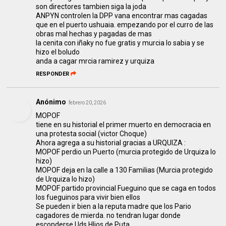
son directores tambien siga la joda
ANPYN controlen la DPP vana encontrar mas cagadas
que en el puerto ushuaia. empezando por el curro de las
obras mal hechas y pagadas de mas
la cenita con iñaky no fue gratis y murcia lo sabia y se
hizo el boludo
anda a cagar mrcia ramirez y urquiza
RESPONDER
Anónimo
febrero 20, 2026
MOPOF
tiene en su historial el primer muerto en democracia en
una protesta social (victor Choque)
Ahora agrega a su historial gracias a URQUIZA :
MOPOF perdio un Puerto (murcia protegido de Urquiza lo
hizo)
MOPOF deja en la calle a 130 Familias (Murcia protegido
de Urquiza lo hizo)
MOPOF partido provincial Fueguino que se caga en todos
los fueguinos para vivir bien ellos
Se pueden ir bien a la reputa madre que los Pario
cagadores de mierda. no tendran lugar donde
esconderse Uds HIjos de Puta