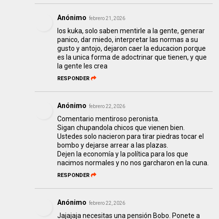
Anónimo
febrero 21, 2026
los kuka, solo saben mentirle a la gente, generar
panico, dar miedo, interpretar las normas a su
gusto y antojo, dejaron caer la educacion porque
es la unica forma de adoctrinar que tienen, y que
la gente les crea
RESPONDER
Anónimo
febrero 22, 2026
Comentario mentiroso peronista.
Sigan chupandola chicos que vienen bien.
Ustedes solo nacieron para tirar piedras tocar el
bombo y dejarse arrear a las plazas.
Dejen la economía y la política para los que
nacimos normales y no nos garcharon en la cuna.
RESPONDER
Anónimo
febrero 22, 2026
Jajajaja necesitas una pensión Bobo. Ponete a