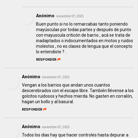
Anónimo
noviembre 07, 2025
Buen punto si no lo remarcabas tanto poniendo
mayúsculas por todas partes y después de punto
con mayuscula criticón de barrio , acá se trata de
inadaptados o indocumentados en motos y ruidos
molestos , no es clases de lengua que el concepto
lo entendiste ? .
RESPONDER
Anónimo
noviembre 07, 2025
Vengan a los barrios que andan unos cuantos
descerebrados con el escape libre. También llévense a los
golcitos ruidosos y hechos mierda. No gasten en corralón,
hagan un bollo y al basural.
RESPONDER
Anónimo
noviembre 07, 2025
Todos los dias hay que hacer controles hasta depurar a