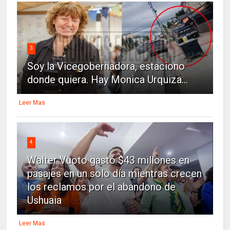
3
Soy la Vicegobernadora, estaciono
donde quiera. Hay Monica Urquiza...
Leer Mas
4
Walter Vuoto gastó $43 millones en
pasajes en un solo día mientras crecen
los reclamos por el abandono de
Ushuaia
Leer Mas