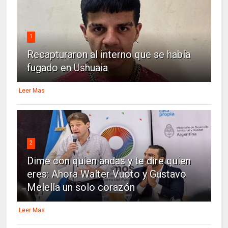
1
Recapturaron al interno que se había
fugado en Ushuaia
Leer Mas
2
Dime con quien andas y te dire quien
eres: Ahora Walter Vuoto y Gustavo
Melella un solo corazón
Leer Mas