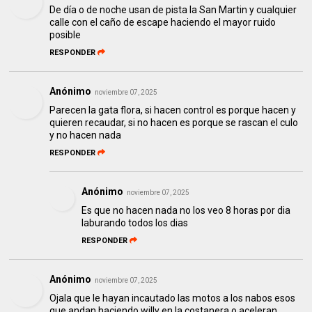
De día o de noche usan de pista la San Martin y cualquier
calle con el caño de escape haciendo el mayor ruido
posible
RESPONDER
Anónimo
noviembre 07, 2025
Parecen la gata flora, si hacen control es porque hacen y
quieren recaudar, si no hacen es porque se rascan el culo
y no hacen nada
RESPONDER
Anónimo
noviembre 07, 2025
Es que no hacen nada no los veo 8 horas por dia
laburando todos los dias
RESPONDER
Anónimo
noviembre 07, 2025
Ojala que le hayan incautado las motos a los nabos esos
que andan haciendo willy en la costanera o aceleran