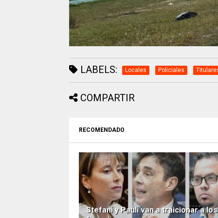
LABELS:
Locales
Policiales
Titulare
COMPARTIR
RECOMENDADO
Stefani y Pauli van a traicionar a los