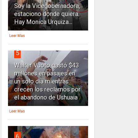
Soy la Vicegobernadora,
estaciono donde quiera.
Hay Monica Urquiza...
Leer Mas
5
Walter Vuoto gastó $43
millones en pasajes en
un solo día mientras
crecen los reclamos por
el abandono de Ushuaia
Leer Mas
6