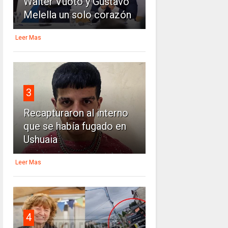
Walter Vuoto y Gustavo
Melella un solo corazón
Leer Mas
3
Recapturaron al interno
que se había fugado en
Ushuaia
Leer Mas
4