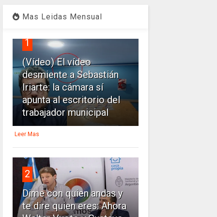
Mas Leidas Mensual
1
(Vídeo) El vídeo
desmiente a Sebastián
Iriarte: la cámara sí
apunta al escritorio del
trabajador municipal
Leer Mas
2
Dime con quien andas y
te dire quien eres: Ahora