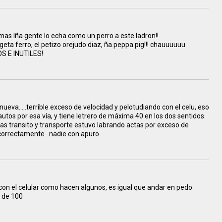
as lña gente lo echa como un perro a este ladron!!
geta ferro, el petizo orejudo diaz, ña peppa pig!!! chauuuuuu
 E INUTILES!
eva.....terrible exceso de velocidad y pelotudiando con el celu, eso
 autos por esa vía, y tiene letrero de máxima 40 en los dos sentidos.
as transito y transporte estuvo labrando actas por exceso de
 correctamente...nadie con apuro
on el celular como hacen algunos, es igual que andar en pedo
 de 100