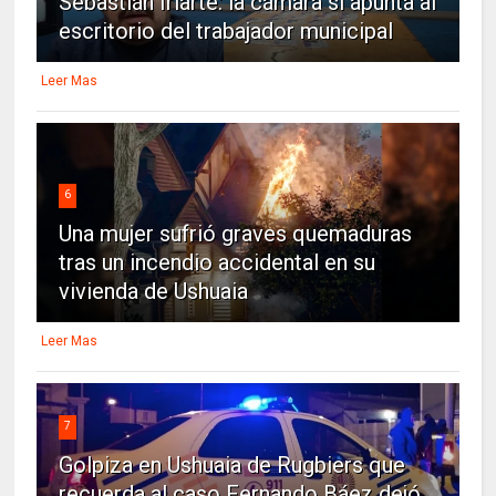
Sebastián Iriarte: la cámara sí apunta al
escritorio del trabajador municipal
Leer Mas
6
Una mujer sufrió graves quemaduras
tras un incendio accidental en su
vivienda de Ushuaia
Leer Mas
7
Golpiza en Ushuaia de Rugbiers que
recuerda al caso Fernando Báez dejó