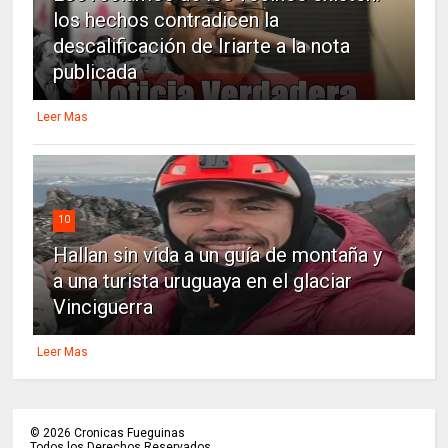
los hechos contradicen la
descalificación de Iriarte a la nota
publicada
Leer Mas
10
Hallan sin vida a un guía de montaña y
a una turista uruguaya en el glaciar
Vinciguerra
Leer Mas
©
2026
Cronicas Fueguinas
Todos los Derechos Reservados