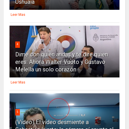
Ushuaia
Leer Mas
4
Dime con quien andas y te dire quien
eres: Ahora Walter Vuoto y Gustavo
Melella un solo corazón
Leer Mas
5
(Vídeo) El vídeo desmiente a