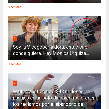
Leer Mas
2
Soy la Vicegobernadora, estaciono
donde quiera. Hay Monica Urquiza...
Leer Mas
3
Walter Vuoto gastó $43 millones en
pasajes en un solo día mientras crecen
los reclamos por el abandono de