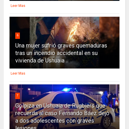
Leer Mas
6
Una mujer sufrió graves quemaduras
tras un incendio accidental en su
vivienda de Ushuaia
Leer Mas
7
Golpiza en Ushuaia de Rugbiers que
recuerda al caso Fernando Báez dejó
a dos adolescentes con graves
lesiones