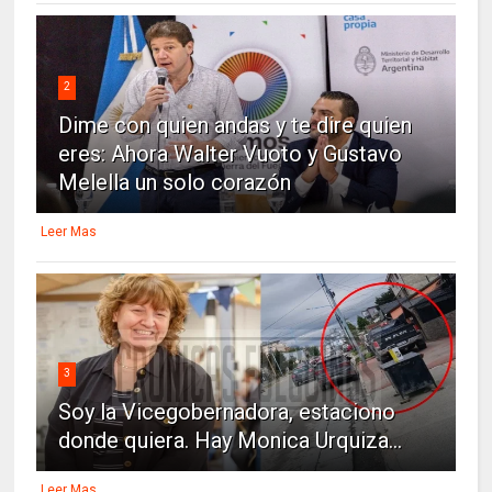
2
Dime con quien andas y te dire quien
eres: Ahora Walter Vuoto y Gustavo
Melella un solo corazón
Leer Mas
3
Soy la Vicegobernadora, estaciono
donde quiera. Hay Monica Urquiza...
Leer Mas