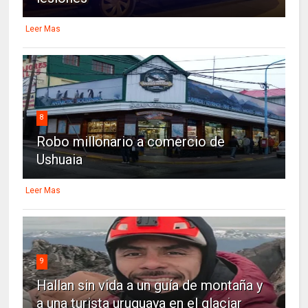
Leer Mas
8
Robo millonario a comercio de
Ushuaia
Leer Mas
9
Hallan sin vida a un guía de montaña y
a una turista uruguaya en el glaciar