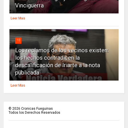
Vinciguerra
Leer Mas
10
Los reclamos de los vecinos existen:
los hechos contradicen la
descalificación de Iriarte a la nota
publicada
Leer Mas
©
2026
Cronicas Fueguinas
Todos los Derechos Reservados