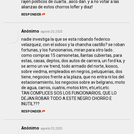
rajen politicos de cuarta...asco dan. y a no votar a las
alianzas de estos chorros lofler y diaz!
RESPONDER
Anónimo
agosto 20, 2025
nadie investiga la que se esta robando federico
velazquez, con el sidoso y la chancha castillo? se roban
fortunas, y los funcionarios, miran para otro lado..
como compras 15 camionetas, llantas cubiertas, para
estas, casas, deptos, dos autos de carrera, un ford ka, y
se armo un vw trend, todo armado del norte, kiosco,
sobre viedma, empleados en negros, peluquerias, dos
tiene, negocios frente a la plaza, que no entra ni los del
estacionamiento, los negocios sobre av belgrano, moto
de agua, carros, cuatris, motos ktm, etc,etc,etc.
TAN COMPLICES SOS LOS FUNCIONARIOS, QUE LO
DEJAN ROBAR TODO A ESTE NEGRO CHORRO E
INUTIL???
RESPONDER
Anónimo
agosto 20, 2025