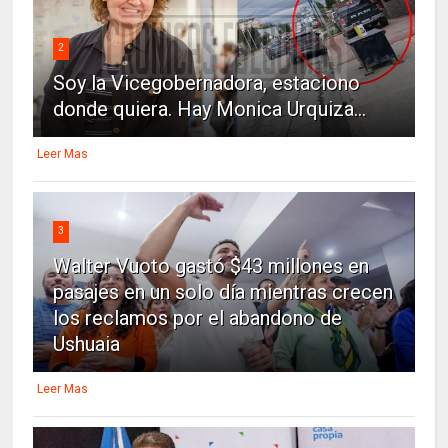
2
Soy la Vicegobernadora, estaciono
donde quiera. Hay Monica Urquiza...
Leer Mas
3
Walter Vuoto gastó $43 millones en
pasajes en un solo día mientras crecen
los reclamos por el abandono de
Ushuaia
Leer Mas