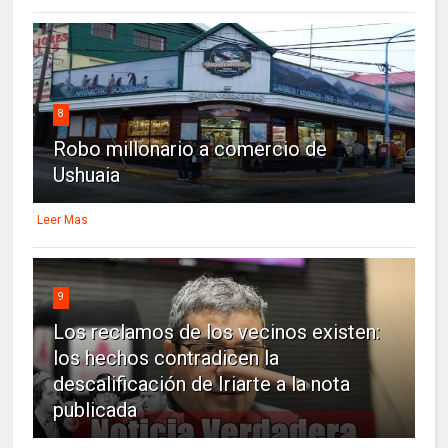
8
Robo millonario a comercio de
Ushuaia
Leer Mas
9
Los reclamos de los vecinos existen:
los hechos contradicen la
descalificación de Iriarte a la nota
publicada