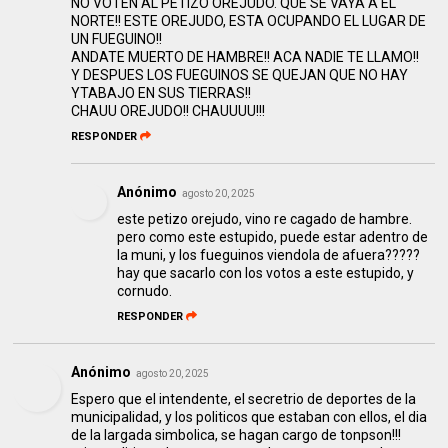
NO VOTEN AL PETIZO OREJUDO. QUE SE VAYA A EL
NORTE!! ESTE OREJUDO, ESTA OCUPANDO EL LUGAR DE
UN FUEGUINO!!
ANDATE MUERTO DE HAMBRE!! ACA NADIE TE LLAMO!!
Y DESPUES LOS FUEGUINOS SE QUEJAN QUE NO HAY
YTABAJO EN SUS TIERRAS!!
CHAUU OREJUDO!! CHAUUUU!!!
RESPONDER
Anónimo
agosto 20, 2025
este petizo orejudo, vino re cagado de hambre.
pero como este estupido, puede estar adentro de
la muni, y los fueguinos viendola de afuera?????
hay que sacarlo con los votos a este estupido, y
cornudo.
RESPONDER
Anónimo
agosto 20, 2025
Espero que el intendente, el secretrio de deportes de la
municipalidad, y los politicos que estaban con ellos, el dia
de la largada simbolica, se hagan cargo de tonpson!!!