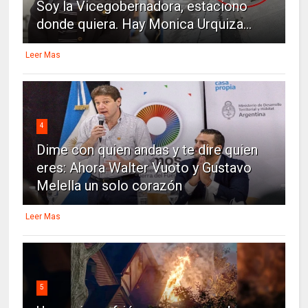
Soy la Vicegobernadora, estaciono
donde quiera. Hay Monica Urquiza...
Leer Mas
4
Dime con quien andas y te dire quien
eres: Ahora Walter Vuoto y Gustavo
Melella un solo corazón
Leer Mas
5