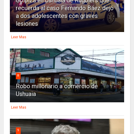
Golpiza en Ushuaia de Rugbiers que
recuerda al caso Fernando Báez dejó
a dos adolescentes con graves
lesiones
Leer Mas
8
Robo millonario a comercio de
Ushuaia
Leer Mas
9