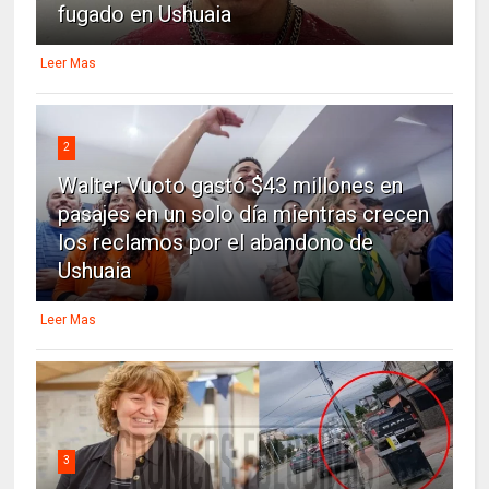
fugado en Ushuaia
Leer Mas
2
Walter Vuoto gastó $43 millones en
pasajes en un solo día mientras crecen
los reclamos por el abandono de
Ushuaia
Leer Mas
3