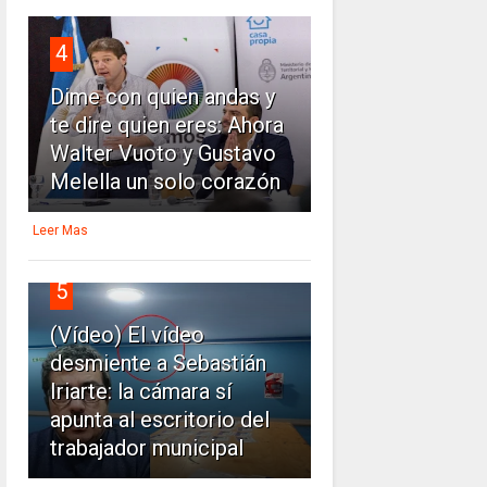
4
Dime con quien andas y
te dire quien eres: Ahora
Walter Vuoto y Gustavo
Melella un solo corazón
Leer Mas
5
(Vídeo) El vídeo
desmiente a Sebastián
Iriarte: la cámara sí
apunta al escritorio del
trabajador municipal