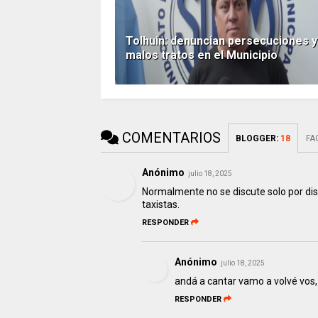
Tolhuin: denuncian persecuciones y
malos tratos en el Municipio
COMENTARIOS
BLOGGER
:
18
FA
Anónimo
julio 18, 2025
Normalmente no se discute solo por dis
taxistas.
RESPONDER
Anónimo
julio 18, 2025
andá a cantar vamo a volvé vos, 
RESPONDER