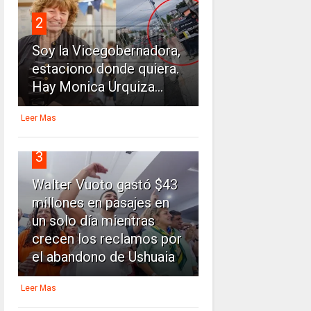
2
Soy la Vicegobernadora,
estaciono donde quiera.
Hay Monica Urquiza...
Leer Mas
3
Walter Vuoto gastó $43
millones en pasajes en
un solo día mientras
crecen los reclamos por
el abandono de Ushuaia
Leer Mas